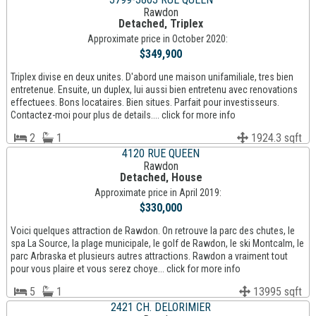
Rawdon
Detached, Triplex
Approximate price in October 2020:
$349,900
Triplex divise en deux unites. D'abord une maison unifamiliale, tres bien
entretenue. Ensuite, un duplex, lui aussi bien entretenu avec renovations
effectuees. Bons locataires. Bien situes. Parfait pour investisseurs.
Contactez-moi pour plus de details.... click for more info
2
1
1924.3 sqft
4120 RUE QUEEN
Rawdon
Detached, House
Approximate price in April 2019:
$330,000
Voici quelques attraction de Rawdon. On retrouve la parc des chutes, le
spa La Source, la plage municipale, le golf de Rawdon, le ski Montcalm, le
parc Arbraska et plusieurs autres attractions. Rawdon a vraiment tout
pour vous plaire et vous serez choye... click for more info
5
1
13995 sqft
2421 CH. DELORIMIER