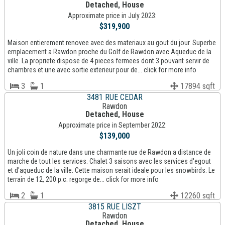
Detached, House
Approximate price in July 2023:
$319,900
Maison entierement renovee avec des materiaux au gout du jour. Superbe
emplacement a Rawdon proche du Golf de Rawdon avec Aqueduc de la
ville. La propriete dispose de 4 pieces fermees dont 3 pouvant servir de
chambres et une avec sortie exterieur pour de... click for more info
3
1
17894 sqft
3481 RUE CEDAR
Rawdon
Detached, House
Approximate price in September 2022:
$139,000
Un joli coin de nature dans une charmante rue de Rawdon a distance de
marche de tout les services. Chalet 3 saisons avec les services d'egout
et d'aqueduc de la ville. Cette maison serait ideale pour les snowbirds. Le
terrain de 12, 200 p.c. regorge de... click for more info
2
1
12260 sqft
3815 RUE LISZT
Rawdon
Detached, House