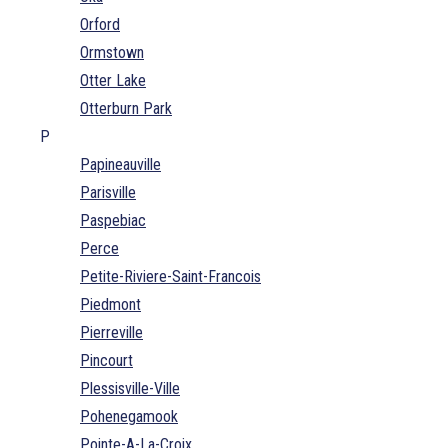
Orford
Ormstown
Otter Lake
Otterburn Park
P
Papineauville
Parisville
Paspebiac
Perce
Petite-Riviere-Saint-Francois
Piedmont
Pierreville
Pincourt
Plessisville-Ville
Pohenegamook
Pointe-A-La-Croix