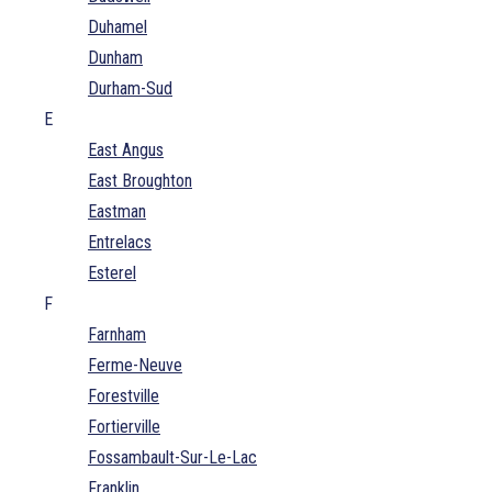
Duhamel
Dunham
Durham-Sud
E
East Angus
East Broughton
Eastman
Entrelacs
Esterel
F
Farnham
Ferme-Neuve
Forestville
Fortierville
Fossambault-Sur-Le-Lac
Franklin