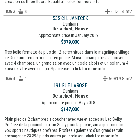
areas on its three floors. Beautiful... click for more info
3
4
6131.4 m2
535 CH. JANECEK
Dunham
Detached, House
Approximate price in January 2019:
$379,000
Tres belle fermette de plus de 12 acres situee dans le magnifique village
de Dunham. Terrain boise et en prairie. Maison champetre a air ouvert
avec 4 chambres, un grand salon avec un poele a bois et un solarium 4
saisons vitre avec un spa. Spacieuse... click for more info
4
1
50819.8 m2
191 RUE LAROSE
Dunham
Detached, House
Approximate price in May 2018:
$147,000
Plain pied de 2 chambres a coucher avec vue et acces au Lac Selby.
Profitez de la proximite du lac Selby pour la peche, ainsi que pour tous
vos sports nautiques preferes. Profitez egalement d'un grand terrain
paysager de 23 393 pieds carres pour relaxer... click for more info