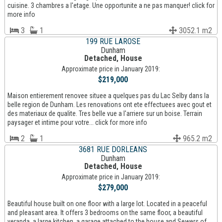
cuisine. 3 chambres a l'etage. Une opportunite a ne pas manquer! click for
more info
3
1
3052.1 m2
199 RUE LAROSE
Dunham
Detached, House
Approximate price in January 2019:
$219,000
Maison entierement renovee situee a quelques pas du Lac Selby dans la
belle region de Dunham. Les renovations ont ete effectuees avec gout et
des materiaux de qualite. Tres belle vue a l'arriere sur un boise. Terrain
paysager et intime pour votre... click for more info
2
1
965.2 m2
3681 RUE DORLEANS
Dunham
Detached, House
Approximate price in January 2019:
$279,000
Beautiful house built on one floor with a large lot. Located in a peaceful
and pleasant area. It offers 3 bedrooms on the same floor, a beautiful
veranda, a large kitchen, a garage attached to the house and Sewers of