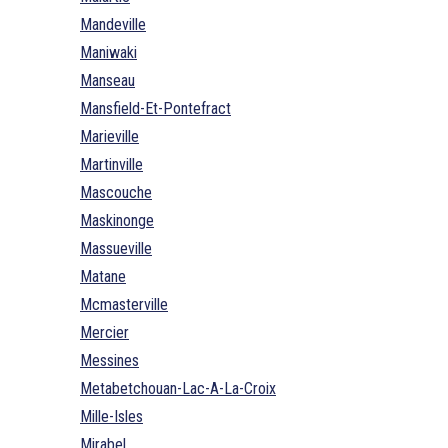
Mandeville
Maniwaki
Manseau
Mansfield-Et-Pontefract
Marieville
Martinville
Mascouche
Maskinonge
Massueville
Matane
Mcmasterville
Mercier
Messines
Metabetchouan-Lac-A-La-Croix
Mille-Isles
Mirabel