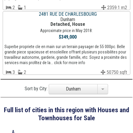
2
1
2359.1 m2
2481 RUE DE CHARLESBOURG
Dunham
Detached, House
Approximate price in May 2018:
$349,000
Superbe propriete cle en main sur un terrain paysager de 55 000pc. Belle
grande piece spacieuse et ensoleillee offrant plusieurs possibilites pour
travailleur autonome, garderie, grande famille, etc. Soyez a proximite des
services mais profitez de la... click for more info
3
2
50750 sqft
Sort by City:
Dunham
Full list of cities in this region with Houses and
Townhouses for Sale
A