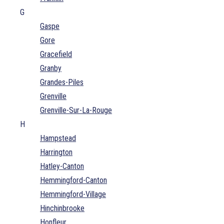
G
Gaspe
Gore
Gracefield
Granby
Grandes-Piles
Grenville
Grenville-Sur-La-Rouge
H
Hampstead
Harrington
Hatley-Canton
Hemmingford-Canton
Hemmingford-Village
Hinchinbrooke
Honfleur