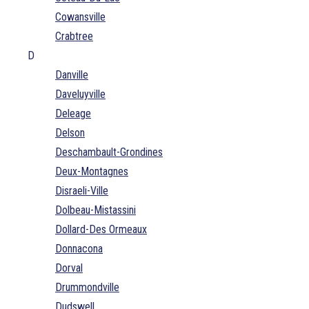
Cowansville
Crabtree
D
Danville
Daveluyville
Deleage
Delson
Deschambault-Grondines
Deux-Montagnes
Disraeli-Ville
Dolbeau-Mistassini
Dollard-Des Ormeaux
Donnacona
Dorval
Drummondville
Dudswell