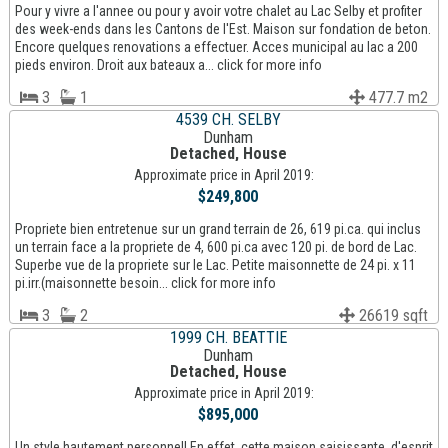
Pour y vivre a l'annee ou pour y avoir votre chalet au Lac Selby et profiter
des week-ends dans les Cantons de l'Est. Maison sur fondation de beton.
Encore quelques renovations a effectuer. Acces municipal au lac a 200
pieds environ. Droit aux bateaux a... click for more info
3
1
477.7 m2
4539 CH. SELBY
Dunham
Detached, House
Approximate price in April 2019:
$249,800
Propriete bien entretenue sur un grand terrain de 26, 619 pi.ca. qui inclus
un terrain face a la propriete de 4, 600 pi.ca avec 120 pi. de bord de Lac.
Superbe vue de la propriete sur le Lac. Petite maisonnette de 24 pi. x 11
pi.irr.(maisonnette besoin... click for more info
3
2
26619 sqft
1999 CH. BEATTIE
Dunham
Detached, House
Approximate price in April 2019:
$895,000
Un style hautement personnel! En effet, cette maison saisissante, d'esprit