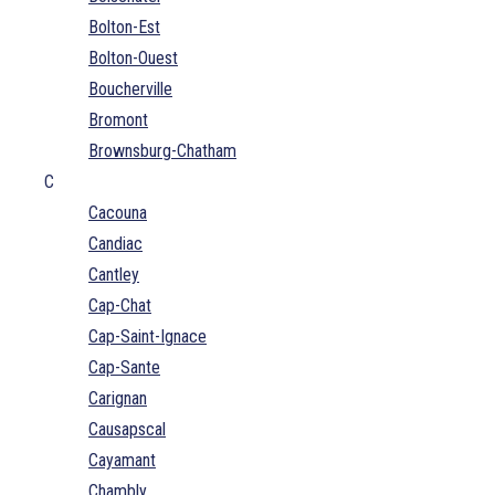
Bolton-Est
Bolton-Ouest
Boucherville
Bromont
Brownsburg-Chatham
C
Cacouna
Candiac
Cantley
Cap-Chat
Cap-Saint-Ignace
Cap-Sante
Carignan
Causapscal
Cayamant
Chambly