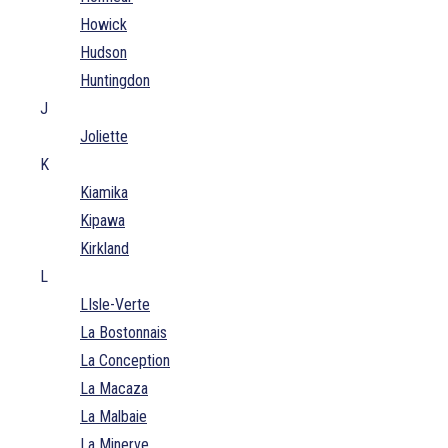
Howick
Hudson
Huntingdon
J
Joliette
K
Kiamika
Kipawa
Kirkland
L
LIsle-Verte
La Bostonnais
La Conception
La Macaza
La Malbaie
La Minerve