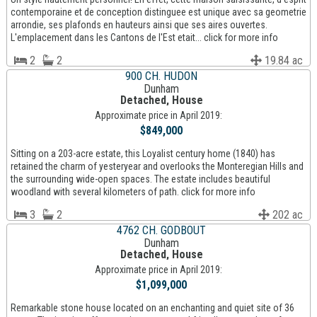
contemporaine et de conception distinguee est unique avec sa geometrie
arrondie, ses plafonds en hauteurs ainsi que ses aires ouvertes.
L'emplacement dans les Cantons de l'Est etait... click for more info
2
2
19.84 ac
900 CH. HUDON
Dunham
Detached, House
Approximate price in April 2019:
$849,000
Sitting on a 203-acre estate, this Loyalist century home (1840) has
retained the charm of yesteryear and overlooks the Monteregian Hills and
the surrounding wide-open spaces. The estate includes beautiful
woodland with several kilometers of path. click for more info
3
2
202 ac
4762 CH. GODBOUT
Dunham
Detached, House
Approximate price in April 2019:
$1,099,000
Remarkable stone house located on an enchanting and quiet site of 36