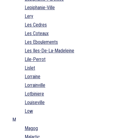
Lepiphanie-Ville
Lery
Les Cedres
Les Coteaux
Les Eboulements
Les Iles-De-La-Madeleine
Lile-Perrot
Lislet
Lorraine
Lorrainville
Lotbiniere
Louiseville
Low
M
Magog
Malartic