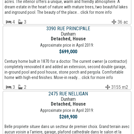
acres. The interior offers a unique, warm and friendly atmosphere. A
dream estate in the heart of nature with mature trees, two beautiful lakes
and inground pool. The beauty of the place... click for more info
4
3
36 ac
3390 RUE PRINCIPALE
Dunham
Detached, House
Approximate price in April 2019:
$699,000
Century home built in 1870 for a doctor. The current owner (a contractor)
completely renovated it and added an extension, second double garage,
in-ground pool and pool house, stone porch and pergola. Comfortable
home with high-end finishes. Move-in ready.... click for more info
3
2
3155 m2
2475 RUE NELLIGAN
Dunham
Detached, House
Approximate price in April 2019:
$269,900
Belle propriete situee dans un secteur de premier choix. Grand terrain avec
aucun voisin a l'arriere, garage, plafond cathedrale dans le salon et la