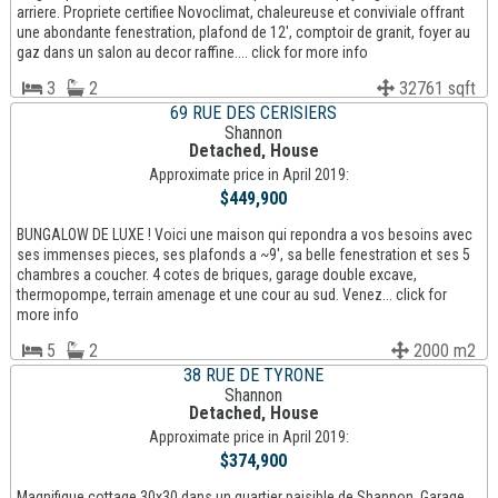
arriere. Propriete certifiee Novoclimat, chaleureuse et conviviale offrant
une abondante fenestration, plafond de 12', comptoir de granit, foyer au
gaz dans un salon au decor raffine.... click for more info
3
2
32761 sqft
69 RUE DES CERISIERS
Shannon
Detached, House
Approximate price in April 2019:
$449,900
BUNGALOW DE LUXE ! Voici une maison qui repondra a vos besoins avec
ses immenses pieces, ses plafonds a ~9', sa belle fenestration et ses 5
chambres a coucher. 4 cotes de briques, garage double excave,
thermopompe, terrain amenage et une cour au sud. Venez... click for
more info
5
2
2000 m2
38 RUE DE TYRONE
Shannon
Detached, House
Approximate price in April 2019:
$374,900
Magnifique cottage 30x30 dans un quartier paisible de Shannon. Garage