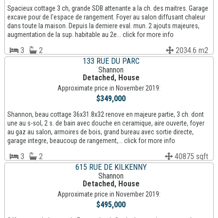
Spacieux cottage 3 ch, grande SDB attenante a la ch. des maitres. Garage
excave pour de l'espace de rangement. Foyer au salon diffusant chaleur
dans toute la maison. Depuis la derniere eval. mun. 2 ajouts majeures,
augmentation de la sup. habitable au 2e... click for more info
3
2
2034.6 m2
133 RUE DU PARC
Shannon
Detached, House
Approximate price in November 2019:
$349,000
Shannon, beau cottage 36x31.8x32 renove en majeure partie, 3 ch. dont
une au s-sol, 2 s. de bain avec douche en ceramique, aire ouverte, foyer
au gaz au salon, armoires de bois, grand bureau avec sortie directe,
garage integre, beaucoup de rangement,... click for more info
3
2
40875 sqft
615 RUE DE KILKENNY
Shannon
Detached, House
Approximate price in November 2019:
$495,000