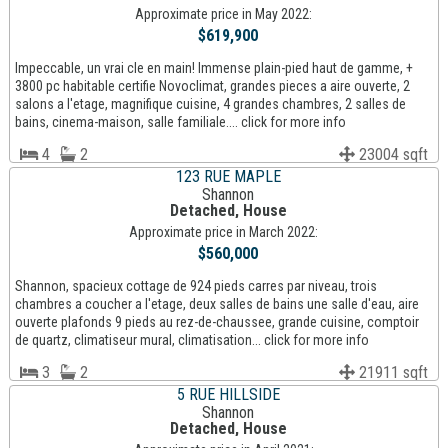
Approximate price in May 2022:
$619,900
Impeccable, un vrai cle en main! Immense plain-pied haut de gamme, +
3800 pc habitable certifie Novoclimat, grandes pieces a aire ouverte, 2
salons a l'etage, magnifique cuisine, 4 grandes chambres, 2 salles de
bains, cinema-maison, salle familiale.... click for more info
4
2
23004 sqft
123 RUE MAPLE
Shannon
Detached, House
Approximate price in March 2022:
$560,000
Shannon, spacieux cottage de 924 pieds carres par niveau, trois
chambres a coucher a l'etage, deux salles de bains une salle d'eau, aire
ouverte plafonds 9 pieds au rez-de-chaussee, grande cuisine, comptoir
de quartz, climatiseur mural, climatisation... click for more info
3
2
21911 sqft
5 RUE HILLSIDE
Shannon
Detached, House