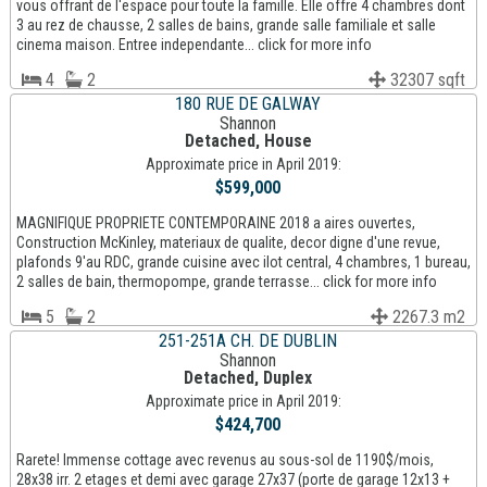
vous offrant de l'espace pour toute la famille. Elle offre 4 chambres dont
3 au rez de chausse, 2 salles de bains, grande salle familiale et salle
cinema maison. Entree independante... click for more info
4
2
32307 sqft
180 RUE DE GALWAY
Shannon
Detached, House
Approximate price in April 2019:
$599,000
MAGNIFIQUE PROPRIETE CONTEMPORAINE 2018 a aires ouvertes,
Construction McKinley, materiaux de qualite, decor digne d'une revue,
plafonds 9'au RDC, grande cuisine avec ilot central, 4 chambres, 1 bureau,
2 salles de bain, thermopompe, grande terrasse... click for more info
5
2
2267.3 m2
251-251A CH. DE DUBLIN
Shannon
Detached, Duplex
Approximate price in April 2019:
$424,700
Rarete! Immense cottage avec revenus au sous-sol de 1190$/mois,
28x38 irr. 2 etages et demi avec garage 27x37 (porte de garage 12x13 +