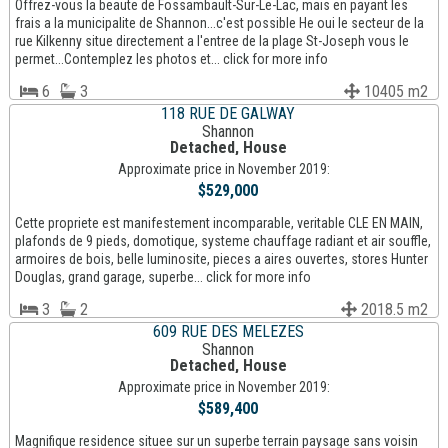
Offrez-vous la beaute de Fossambault-Sur-Le-Lac, mais en payant les
frais a la municipalite de Shannon...c'est possible He oui le secteur de la
rue Kilkenny situe directement a l'entree de la plage St-Joseph vous le
permet...Contemplez les photos et... click for more info
6
3
10405 m2
118 RUE DE GALWAY
Shannon
Detached, House
Approximate price in November 2019:
$529,000
Cette propriete est manifestement incomparable, veritable CLE EN MAIN,
plafonds de 9 pieds, domotique, systeme chauffage radiant et air souffle,
armoires de bois, belle luminosite, pieces a aires ouvertes, stores Hunter
Douglas, grand garage, superbe... click for more info
3
2
2018.5 m2
609 RUE DES MELEZES
Shannon
Detached, House
Approximate price in November 2019:
$589,400
Magnifique residence situee sur un superbe terrain paysage sans voisin