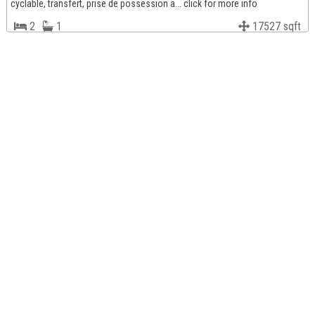
cyclable, transfert, prise de possession a... click for more info
2
1
17527 sqft