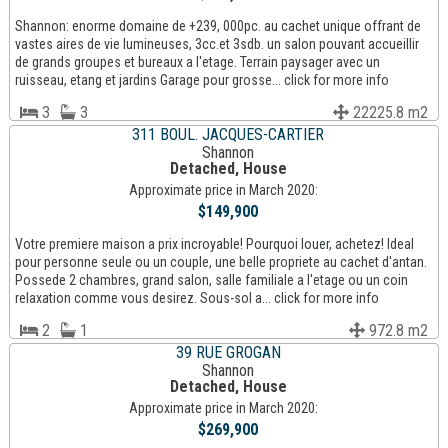
Shannon: enorme domaine de +239, 000pc. au cachet unique offrant de
vastes aires de vie lumineuses, 3cc.et 3sdb. un salon pouvant accueillir
de grands groupes et bureaux a l'etage. Terrain paysager avec un
ruisseau, etang et jardins Garage pour grosse... click for more info
3
3
22225.8 m2
311 BOUL. JACQUES-CARTIER
Shannon
Detached, House
Approximate price in March 2020:
$149,900
Votre premiere maison a prix incroyable! Pourquoi louer, achetez! Ideal
pour personne seule ou un couple, une belle propriete au cachet d'antan.
Possede 2 chambres, grand salon, salle familiale a l'etage ou un coin
relaxation comme vous desirez. Sous-sol a... click for more info
2
1
972.8 m2
39 RUE GROGAN
Shannon
Detached, House
Approximate price in March 2020:
$269,900