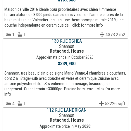
Maison de ville 2016 ideale pour proprietaires avec chien ! Immense
terrain cloture de 8 000 pieds carres sans voisins a l'arriere et pres de la
base militaire de Valcartier. Incluant une thermopompe murale 2019, une
douche independante en ceramique de... click for more info
1
1
4373.2 m2
130 RUE OSHEA
Shannon
Detached, House
Approximate price in October 2020:
$339,900
Shannon, tres beau plain-pied signe Mario Venne.4 chambres a couchers,
dont 2 a l'Etage+sdb avec douche en verre et ceramique.Cuisine avec
amoire polyester et ilot. S-s entierement amenage, beaucoup de
rangement. Grand terrain +33000pc. Piscine hors terre... click for more
info
4
1
53226 sqft
112 RUE LANDRIGAN
Shannon
Detached, House
Approximate price in May 2020: