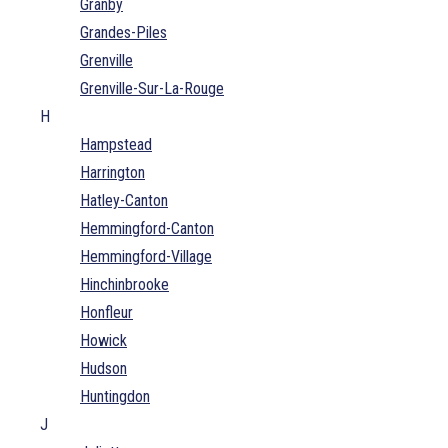
Granby
Grandes-Piles
Grenville
Grenville-Sur-La-Rouge
H
Hampstead
Harrington
Hatley-Canton
Hemmingford-Canton
Hemmingford-Village
Hinchinbrooke
Honfleur
Howick
Hudson
Huntingdon
J