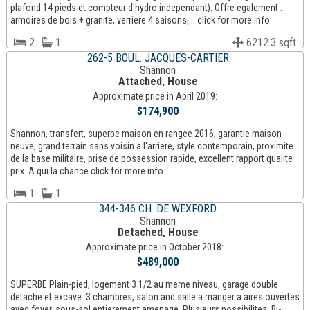
plafond 14 pieds et compteur d'hydro independant). Offre egalement :
armoires de bois + granite, verriere 4 saisons,... click for more info
2
1
6212.3 sqft
262-5 BOUL. JACQUES-CARTIER
Shannon
Attached, House
Approximate price in April 2019:
$174,900
Shannon, transfert, superbe maison en rangee 2016, garantie maison
neuve, grand terrain sans voisin a l'arriere, style contemporain, proximite
de la base militaire, prise de possession rapide, excellent rapport qualite
prix. A qui la chance click for more info
1
1
344-346 CH. DE WEXFORD
Shannon
Detached, House
Approximate price in October 2018:
$489,000
SUPERBE Plain-pied, logement 3 1/2 au meme niveau, garage double
detache et excave. 3 chambres, salon and salle a manger a aires ouvertes
avec foyer, sous-sol entierement amenage. Plusieurs possibilites: Bi-