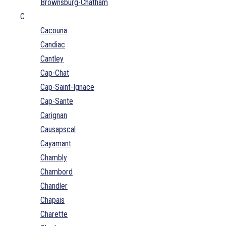
Brownsburg-Chatham
C
Cacouna
Candiac
Cantley
Cap-Chat
Cap-Saint-Ignace
Cap-Sante
Carignan
Causapscal
Cayamant
Chambly
Chambord
Chandler
Chapais
Charette