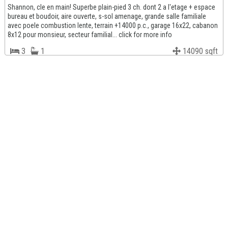
Shannon, cle en main! Superbe plain-pied 3 ch. dont 2 a l'etage + espace
bureau et boudoir, aire ouverte, s-sol amenage, grande salle familiale
avec poele combustion lente, terrain +14000 p.c., garage 16x22, cabanon
8x12 pour monsieur, secteur familial... click for more info
3
1
14090 sqft