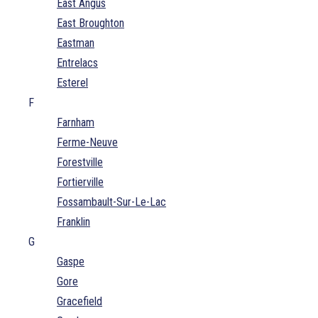
East Angus
East Broughton
Eastman
Entrelacs
Esterel
F
Farnham
Ferme-Neuve
Forestville
Fortierville
Fossambault-Sur-Le-Lac
Franklin
G
Gaspe
Gore
Gracefield