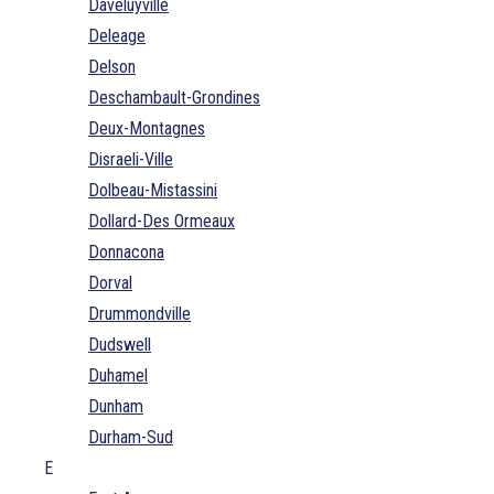
Daveluyville
Deleage
Delson
Deschambault-Grondines
Deux-Montagnes
Disraeli-Ville
Dolbeau-Mistassini
Dollard-Des Ormeaux
Donnacona
Dorval
Drummondville
Dudswell
Duhamel
Dunham
Durham-Sud
E