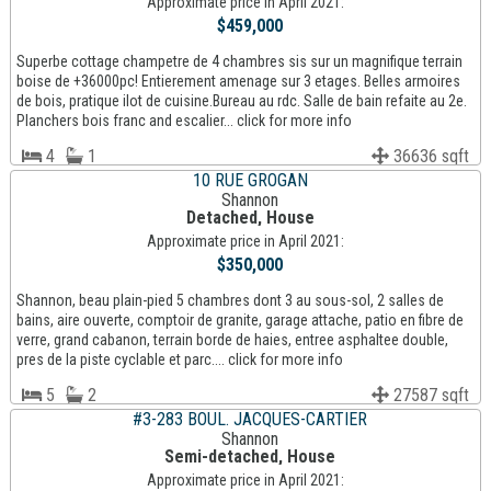
Approximate price in April 2021:
$459,000
Superbe cottage champetre de 4 chambres sis sur un magnifique terrain
boise de +36000pc! Entierement amenage sur 3 etages. Belles armoires
de bois, pratique ilot de cuisine.Bureau au rdc. Salle de bain refaite au 2e.
Planchers bois franc and escalier... click for more info
4
1
36636 sqft
10 RUE GROGAN
Shannon
Detached, House
Approximate price in April 2021:
$350,000
Shannon, beau plain-pied 5 chambres dont 3 au sous-sol, 2 salles de
bains, aire ouverte, comptoir de granite, garage attache, patio en fibre de
verre, grand cabanon, terrain borde de haies, entree asphaltee double,
pres de la piste cyclable et parc.... click for more info
5
2
27587 sqft
#3-283 BOUL. JACQUES-CARTIER
Shannon
Semi-detached, House
Approximate price in April 2021: