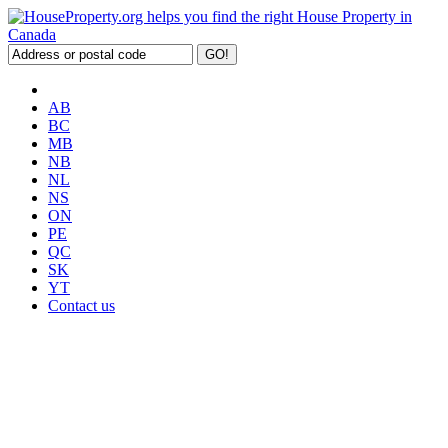
AB
BC
MB
NB
NL
NS
ON
PE
QC
SK
YT
Contact us