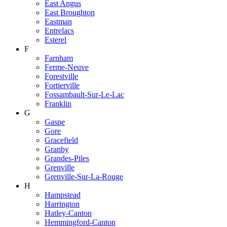
East Angus
East Broughton
Eastman
Entrelacs
Esterel
F
Farnham
Ferme-Neuve
Forestville
Fortierville
Fossambault-Sur-Le-Lac
Franklin
G
Gaspe
Gore
Gracefield
Granby
Grandes-Piles
Grenville
Grenville-Sur-La-Rouge
H
Hampstead
Harrington
Hatley-Canton
Hemmingford-Canton