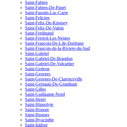
Saint-Fabien
Saint-Fabien-De-Panet
Saint-Faustin-Lac-Carre
Saint-Felicien
Saint-Felix-De-Kingsey
Saint-Felix-De-Valois
Saint-Ferdinand
Saint-Ferreol-Les-Neiges
Saint-Francois-De-Lile-Dorleans
Saint-Francois-de-la-Riviere-du-Sud
Saint-Gabriel
Saint-Gabriel-De-Brandon
Saint-Gabriel-De-Valcartier
Saint-Gedeon
Saint-Georges
Saint-Georges-De-Clarenceville
Saint-Germain-De-Grantham
Saint-Gilles
Saint-Guillaume-Nord
Saint-Henri
Saint-Hippolyte
Saint-Honore
Saint-Hugues
Saint-Hyacinthe
Saint-Isidore