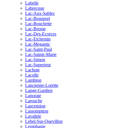
Labelle
Labrecque
Lac-Aux-Sables
Lac-Beauport
Lac-Bouchette
Lac-Brome
Lac-Des-Ecorces
Lac-Etchemin
Lac-Megantic
Lac-Saint-Paul
Lac-Sainte-Marie
Lac-Simon
Lac-Superieur
Lachute
Lacolle
Lambton
Lancienne-Lorette
Lange-Gardien
Lanoraie
Larouche
Lascension
Lassomption
Lavaltrie
Lebel-Sur-Quevillon
Lepiphanie