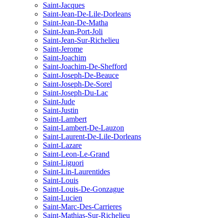
Saint-Jacques
Saint-Jean-De-Lile-Dorleans
Saint-Jean-De-Matha
Saint-Jean-Port-Joli
Saint-Jean-Sur-Richelieu
Saint-Jerome
Saint-Joachim
Saint-Joachim-De-Shefford
Saint-Joseph-De-Beauce
Saint-Joseph-De-Sorel
Saint-Joseph-Du-Lac
Saint-Jude
Saint-Justin
Saint-Lambert
Saint-Lambert-De-Lauzon
Saint-Laurent-De-Lile-Dorleans
Saint-Lazare
Saint-Leon-Le-Grand
Saint-Liguori
Saint-Lin-Laurentides
Saint-Louis
Saint-Louis-De-Gonzague
Saint-Lucien
Saint-Marc-Des-Carrieres
Saint-Mathias-Sur-Richelieu