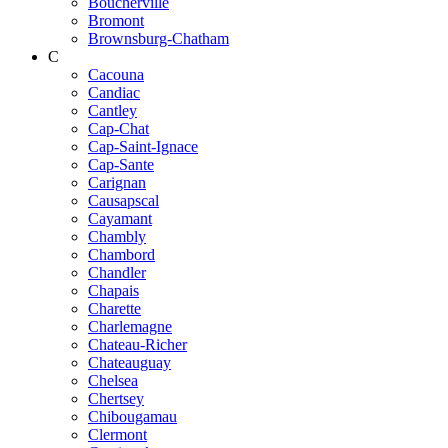
Boucherville
Bromont
Brownsburg-Chatham
C
Cacouna
Candiac
Cantley
Cap-Chat
Cap-Saint-Ignace
Cap-Sante
Carignan
Causapscal
Cayamant
Chambly
Chambord
Chandler
Chapais
Charette
Charlemagne
Chateau-Richer
Chateauguay
Chelsea
Chertsey
Chibougamau
Clermont