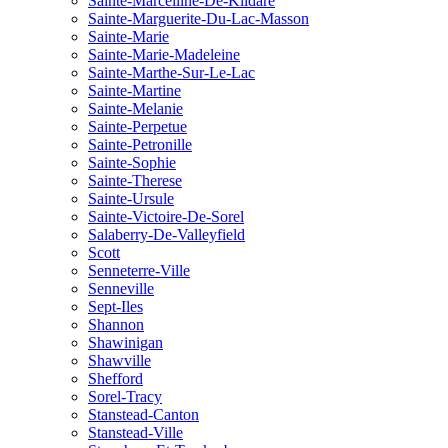
Sainte-Marcelline-De-Kildare
Sainte-Marguerite-Du-Lac-Masson
Sainte-Marie
Sainte-Marie-Madeleine
Sainte-Marthe-Sur-Le-Lac
Sainte-Martine
Sainte-Melanie
Sainte-Perpetue
Sainte-Petronille
Sainte-Sophie
Sainte-Therese
Sainte-Ursule
Sainte-Victoire-De-Sorel
Salaberry-De-Valleyfield
Scott
Senneterre-Ville
Senneville
Sept-Iles
Shannon
Shawinigan
Shawville
Shefford
Sorel-Tracy
Stanstead-Canton
Stanstead-Ville