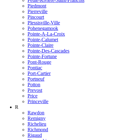
Petite-Riviere-Saint-Francois
Piedmont
Pierreville
Pincourt
Plessisville-Ville
Pohenegamook
Pointe-A-La-Croix
Pointe-Calumet
Pointe-Claire
Pointe-Des-Cascades
Pointe-Fortune
Pont-Rouge
Pontiac
Port-Cartier
Portneuf
Potton
Prevost
Price
Princeville
R
Rawdon
Remigny
Richelieu
Richmond
Rigaud