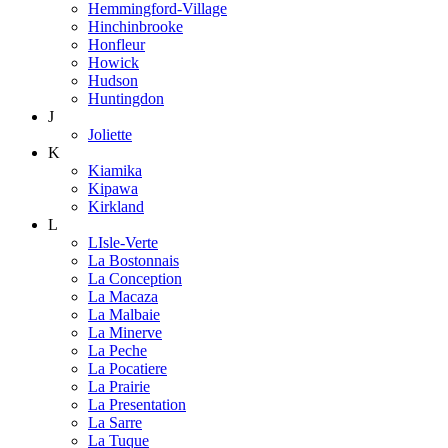
Hemmingford-Village
Hinchinbrooke
Honfleur
Howick
Hudson
Huntingdon
J
Joliette
K
Kiamika
Kipawa
Kirkland
L
LIsle-Verte
La Bostonnais
La Conception
La Macaza
La Malbaie
La Minerve
La Peche
La Pocatiere
La Prairie
La Presentation
La Sarre
La Tuque