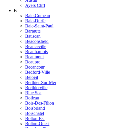
Austin
Ayers Cliff
B
Baie-Comeau
Baie-Durfe
Baie-Saint-Paul
Barraute
Batiscan
Beaconsfield
Beauceville
Beauharnois
Beaumont
Beaupre
Becancour
Bedford-Ville
Beloeil
Berthier-Sur-Mer
Berthierville
Blue Sea
Boileau
Bois-Des-Filion
Boisbriand
Boischatel
Bolton-Est
Bolton-Ouest