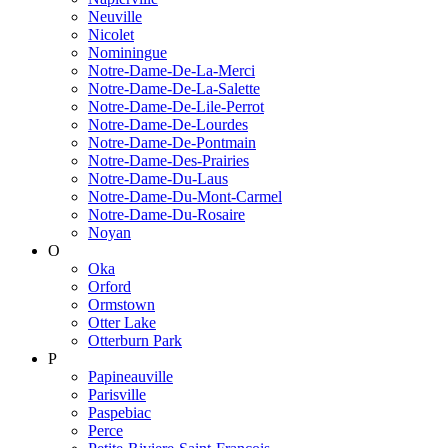
Neuville
Nicolet
Nominingue
Notre-Dame-De-La-Merci
Notre-Dame-De-La-Salette
Notre-Dame-De-Lile-Perrot
Notre-Dame-De-Lourdes
Notre-Dame-De-Pontmain
Notre-Dame-Des-Prairies
Notre-Dame-Du-Laus
Notre-Dame-Du-Mont-Carmel
Notre-Dame-Du-Rosaire
Noyan
O
Oka
Orford
Ormstown
Otter Lake
Otterburn Park
P
Papineauville
Parisville
Paspebiac
Perce