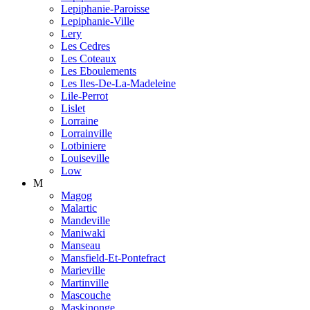
Lepiphanie-Paroisse
Lepiphanie-Ville
Lery
Les Cedres
Les Coteaux
Les Eboulements
Les Iles-De-La-Madeleine
Lile-Perrot
Lislet
Lorraine
Lorrainville
Lotbiniere
Louiseville
Low
M
Magog
Malartic
Mandeville
Maniwaki
Manseau
Mansfield-Et-Pontefract
Marieville
Martinville
Mascouche
Maskinonge