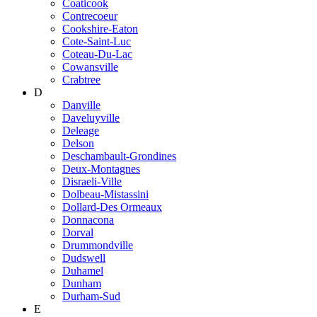
Coaticook
Contrecoeur
Cookshire-Eaton
Cote-Saint-Luc
Coteau-Du-Lac
Cowansville
Crabtree
D
Danville
Daveluyville
Deleage
Delson
Deschambault-Grondines
Deux-Montagnes
Disraeli-Ville
Dolbeau-Mistassini
Dollard-Des Ormeaux
Donnacona
Dorval
Drummondville
Dudswell
Duhamel
Dunham
Durham-Sud
E