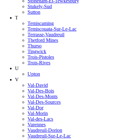
Stoneham-Et-Tewkesbury
Stukely-Sud
Sutton
T
Temiscaming
Temiscouata-Sur-Le-Lac
Terrasse-Vaudreuil
Thetford Mines
Thurso
Tingwick
Trois-Pistoles
Trois-Rives
U
Upton
V
Val-David
Val-Des-Bois
Val-Des-Monts
Val-Des-Sources
Val-Dor
Val-Morin
Val-des-Lacs
Varennes
Vaudreuil-Dorion
Vaudreuil-Sur-Le-Lac