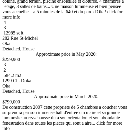
colline, grand terrain, piscine ensoleillee et cloturee, 4 chambres a
l'etage, 3 salles de bains... Une maison lumineuse et bien pensee
vous accueille... a 5 minutes de la 640 et du parc d'Oka! click for
more info
4
3
12985 sqft
282 Rue St-Michel
Oka
Detached, House
Approximate price in May 2020:
$259,900
3
2
584.2 m2
1299 Ch. Doka
Oka
Detached, House
Approximate price in March 2020:
$799,000
De construction 2007 cette propriete de 5 chambres a coucher vous
surprendra par son immense hall d'entree circulaire et sa grande
luminosite au rez-chausse du a son orientation et son abondante
fenestration dans toutes les pieces qui sont a aire... click for more
info