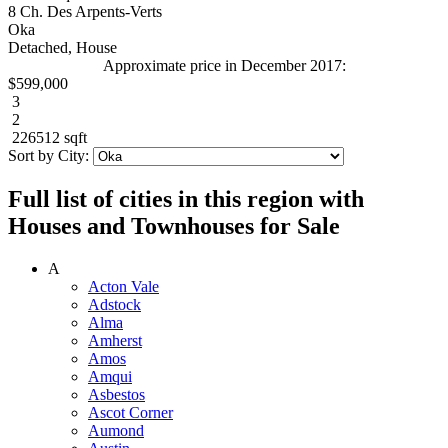
8 Ch. Des Arpents-Verts
Oka
Detached, House
Approximate price in December 2017:
$599,000
3
2
226512 sqft
Sort by City:
Full list of cities in this region with
Houses and Townhouses for Sale
A
Acton Vale
Adstock
Alma
Amherst
Amos
Amqui
Asbestos
Ascot Corner
Aumond