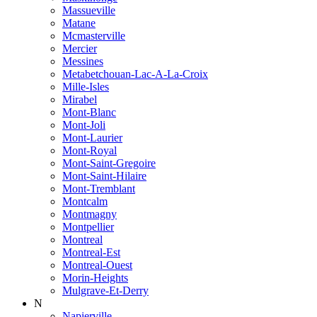
Massueville
Matane
Mcmasterville
Mercier
Messines
Metabetchouan-Lac-A-La-Croix
Mille-Isles
Mirabel
Mont-Blanc
Mont-Joli
Mont-Laurier
Mont-Royal
Mont-Saint-Gregoire
Mont-Saint-Hilaire
Mont-Tremblant
Montcalm
Montmagny
Montpellier
Montreal
Montreal-Est
Montreal-Ouest
Morin-Heights
Mulgrave-Et-Derry
N
Napierville