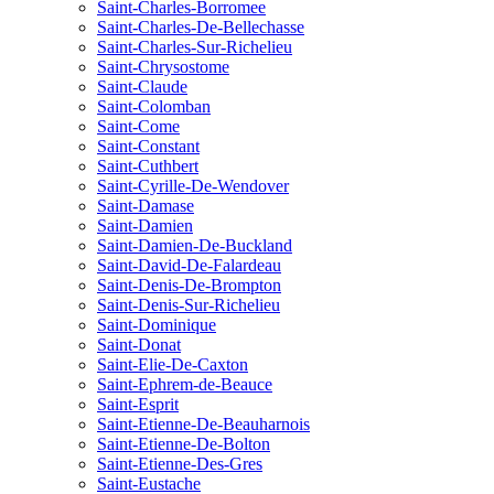
Saint-Charles-Borromee
Saint-Charles-De-Bellechasse
Saint-Charles-Sur-Richelieu
Saint-Chrysostome
Saint-Claude
Saint-Colomban
Saint-Come
Saint-Constant
Saint-Cuthbert
Saint-Cyrille-De-Wendover
Saint-Damase
Saint-Damien
Saint-Damien-De-Buckland
Saint-David-De-Falardeau
Saint-Denis-De-Brompton
Saint-Denis-Sur-Richelieu
Saint-Dominique
Saint-Donat
Saint-Elie-De-Caxton
Saint-Ephrem-de-Beauce
Saint-Esprit
Saint-Etienne-De-Beauharnois
Saint-Etienne-De-Bolton
Saint-Etienne-Des-Gres
Saint-Eustache