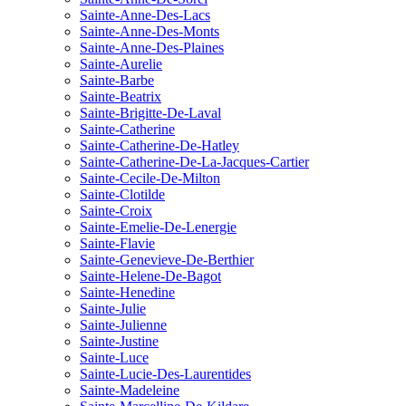
Sainte-Anne-Des-Lacs
Sainte-Anne-Des-Monts
Sainte-Anne-Des-Plaines
Sainte-Aurelie
Sainte-Barbe
Sainte-Beatrix
Sainte-Brigitte-De-Laval
Sainte-Catherine
Sainte-Catherine-De-Hatley
Sainte-Catherine-De-La-Jacques-Cartier
Sainte-Cecile-De-Milton
Sainte-Clotilde
Sainte-Croix
Sainte-Emelie-De-Lenergie
Sainte-Flavie
Sainte-Genevieve-De-Berthier
Sainte-Helene-De-Bagot
Sainte-Henedine
Sainte-Julie
Sainte-Julienne
Sainte-Justine
Sainte-Luce
Sainte-Lucie-Des-Laurentides
Sainte-Madeleine