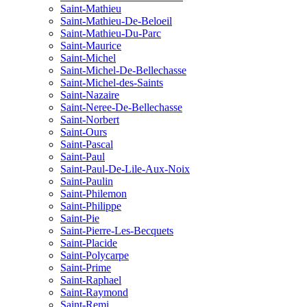
Saint-Mathieu
Saint-Mathieu-De-Beloeil
Saint-Mathieu-Du-Parc
Saint-Maurice
Saint-Michel
Saint-Michel-De-Bellechasse
Saint-Michel-des-Saints
Saint-Nazaire
Saint-Neree-De-Bellechasse
Saint-Norbert
Saint-Ours
Saint-Pascal
Saint-Paul
Saint-Paul-De-Lile-Aux-Noix
Saint-Paulin
Saint-Philemon
Saint-Philippe
Saint-Pie
Saint-Pierre-Les-Becquets
Saint-Placide
Saint-Polycarpe
Saint-Prime
Saint-Raphael
Saint-Raymond
Saint-Remi