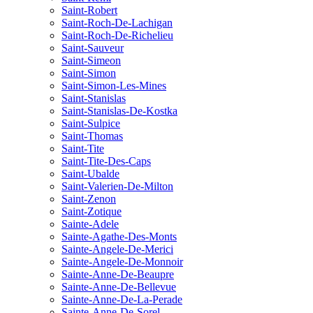
Saint-Robert
Saint-Roch-De-Lachigan
Saint-Roch-De-Richelieu
Saint-Sauveur
Saint-Simeon
Saint-Simon
Saint-Simon-Les-Mines
Saint-Stanislas
Saint-Stanislas-De-Kostka
Saint-Sulpice
Saint-Thomas
Saint-Tite
Saint-Tite-Des-Caps
Saint-Ubalde
Saint-Valerien-De-Milton
Saint-Zenon
Saint-Zotique
Sainte-Adele
Sainte-Agathe-Des-Monts
Sainte-Angele-De-Merici
Sainte-Angele-De-Monnoir
Sainte-Anne-De-Beaupre
Sainte-Anne-De-Bellevue
Sainte-Anne-De-La-Perade
Sainte-Anne-De-Sorel