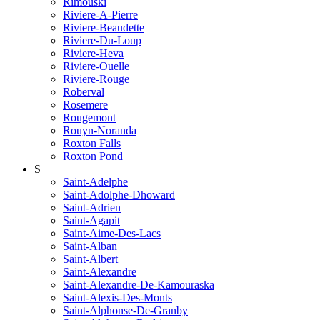
Rimouski
Riviere-A-Pierre
Riviere-Beaudette
Riviere-Du-Loup
Riviere-Heva
Riviere-Ouelle
Riviere-Rouge
Roberval
Rosemere
Rougemont
Rouyn-Noranda
Roxton Falls
Roxton Pond
S
Saint-Adelphe
Saint-Adolphe-Dhoward
Saint-Adrien
Saint-Agapit
Saint-Aime-Des-Lacs
Saint-Alban
Saint-Albert
Saint-Alexandre
Saint-Alexandre-De-Kamouraska
Saint-Alexis-Des-Monts
Saint-Alphonse-De-Granby