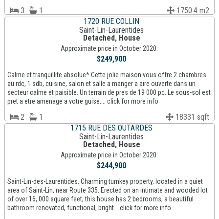
3
1
1750.4 m2
1720 RUE COLLIN
Saint-Lin-Laurentides
Detached, House
Approximate price in October 2020:
$249,900
Calme et tranquillite absolue* Cette jolie maison vous offre 2 chambres
au rdc, 1 sdb, cuisine, salon et salle a manger a aire ouverte dans un
secteur calme et paisible. Un terrain de pres de 19 000 pc. Le sous-sol est
pret a etre amenage a votre guise.... click for more info
2
1
18331 sqft
1715 RUE DES OUTARDES
Saint-Lin-Laurentides
Detached, House
Approximate price in October 2020:
$244,900
Saint-Lin-des-Laurentides. Charming turnkey property, located in a quiet
area of Saint-Lin, near Route 335. Erected on an intimate and wooded lot
of over 16, 000 square feet, this house has 2 bedrooms, a beautiful
bathroom renovated, functional, bright... click for more info