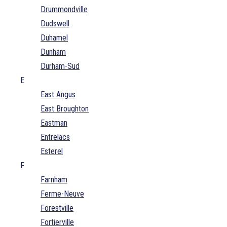
Drummondville
Dudswell
Duhamel
Dunham
Durham-Sud
E
East Angus
East Broughton
Eastman
Entrelacs
Esterel
F
Farnham
Ferme-Neuve
Forestville
Fortierville