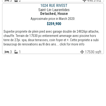
3
2
496.3 m2
1024 RUE RIVEST
Saint-Lin-Laurentides
Detached, House
Approximate price in March 2020:
$259,900
Superbe propriete de plein pied avec garage double de 24X26pi attache,
chauffe. Terrain de 17530 pc entierement amenage avec piscine hors
terre de 27pi. spa, deux terrasses, coin foyer et +. Cette propriete a subi
beaucoup de renovations au fil des ans.... click for more info
3
1
17530 sqft