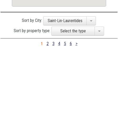
Sort by City:
Saint-Lin-Laurentides
Sort by property type:
Select the type
1
2
3
4
5
6
>