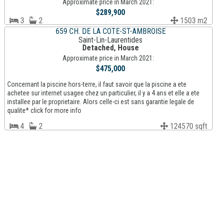
Approximate price in March 2021:
$289,900
3
2
1503 m2
659 CH. DE LA COTE-ST-AMBROISE
Saint-Lin-Laurentides
Detached, House
Approximate price in March 2021:
$475,000
Concernant la piscine hors-terre, il faut savoir que la piscine a ete
achetee sur internet usagee chez un particulier, il y a 4 ans et elle a ete
installee par le proprietaire. Alors celle-ci est sans garantie legale de
qualite* click for more info
4
2
124570 sqft