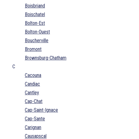
Boisbriand
Boischatel
Bolton-Est
Bolton-Ouest
Boucherville
Bromont
Brownsburg-Chatham
C
Cacouna
Candiac
Cantley
Cap-Chat
Cap-Saint-Ignace
Cap-Sante
Carignan
Causapscal