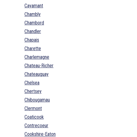
Cayamant
Chambly
Chambord
Chandler
Chapais
Charette
Charlemagne
Chateau-Richer
Chateauguay
Chelsea
Chertsey
Chibougamau
Clermont
Coaticook
Contrecoeur
Cookshire-Eaton