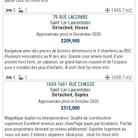
quick! click for more info
3
1
1495.7 m2
79 RUE LACOMBE
Saint-Lin-Laurentides
Detached, House
Approximate price in December 2020:
$209,900
Bungalow avec des pieces de bonnes dimensions et 3 chambres au RDC.
Plusieurs renovations au fil des ans. Grande cour arriere munit d'une
piscine hors terre, un cabanon, un grand balcon couvert et de l'espace
pour y installer des jeux d'enfants. A voir! click for more info
4
1
1058.7 m2
1659-1661 RUE CHASSE
Saint-Lin-Laurentides
Detached, Duplex
Approximate price in October 2020:
$315,000
Magnifique duplex ou intergeneration. Qualite de construction
superieure.Excellent revenus avec chauffage payer par locataires. Parfait
pour proprietaire desirant un revenu additionnel. Superbe logement au
sous-sol avec 2 entrees separees. Ideal pour... click for more info