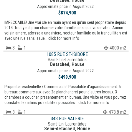
Detached, House
Approximate price in August 2022:
$874,900
IMPECCABLE! Une vrai cle en main ayant eu qu'un seul proprietaire depuis
2014. Tout y est pour charmer votre famille ainsi que vos invites. Aucun
voisin arriere, adosse a une riviere, secteur familiale ou la tranquillite y est
avec une rue sans issue... click for more info
3
1
4000 m2
1085 RUE ST-ISIDORE
Saint-Lin-Laurentides
Detached, House
Approximate price in August 2022:
$499,900
Propriete residentielle / Commerciale! Possibilite d'agrandissement. 5
bureaux commerciaux avec 2e plancher pret pour d'autres locaux. 3
chambres a coucher, presentement en bureau. Une visite et vous pourrez
constater les infinis possibilites possibles... click for more info
3
1
473.8 m2
343 RUE VALERIE
Saint-Lin-Laurentides
Semi-detached, House