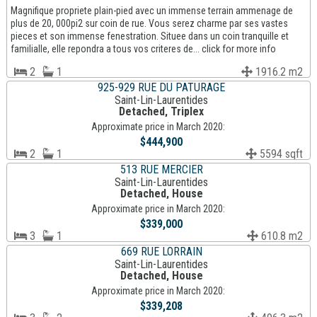
Magnifique propriete plain-pied avec un immense terrain ammenage de
plus de 20, 000pi2 sur coin de rue. Vous serez charme par ses vastes
pieces et son immense fenestration. Situee dans un coin tranquille et
familialle, elle repondra a tous vos criteres de... click for more info
2
1
1916.2 m2
925-929 RUE DU PATURAGE
Saint-Lin-Laurentides
Detached, Triplex
Approximate price in March 2020:
$444,900
2
1
5594 sqft
513 RUE MERCIER
Saint-Lin-Laurentides
Detached, House
Approximate price in March 2020:
$339,000
3
1
610.8 m2
669 RUE LORRAIN
Saint-Lin-Laurentides
Detached, House
Approximate price in March 2020:
$339,208