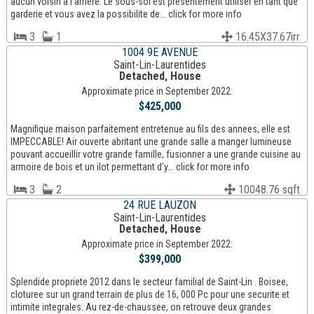
aucun voisin a l'arriere. Le sous-sol est presentement utiliser en tant que
garderie et vous avez la possibilite de... click for more info
3
1
16.45X37.67irr
1004 9E AVENUE
Saint-Lin-Laurentides
Detached, House
Approximate price in September 2022:
$425,000
Magnifique maison parfaitement entretenue au fils des annees, elle est
IMPECCABLE! Air ouverte abritant une grande salle a manger lumineuse
pouvant accueillir votre grande famille, fusionner a une grande cuisine au
armoire de bois et un ilot permettant d'y... click for more info
3
2
10048.76 sqft
24 RUE LAUZON
Saint-Lin-Laurentides
Detached, House
Approximate price in September 2022:
$399,000
Splendide propriete 2012 dans le secteur familial de Saint-Lin . Boisee,
cloturee sur un grand terrain de plus de 16, 000 Pc pour une securite et
intimite integrales. Au rez-de-chaussee, on retrouve deux grandes