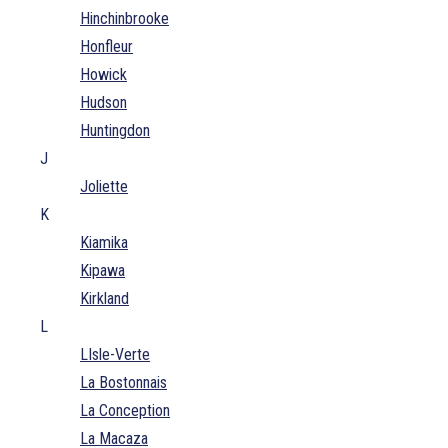
Hinchinbrooke
Honfleur
Howick
Hudson
Huntingdon
J
Joliette
K
Kiamika
Kipawa
Kirkland
L
LIsle-Verte
La Bostonnais
La Conception
La Macaza