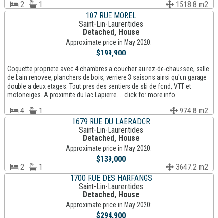
2
1
1518.8 m2
107 RUE MOREL
Saint-Lin-Laurentides
Detached, House
Approximate price in May 2020:
$199,900
Coquette propriete avec 4 chambres a coucher au rez-de-chaussee, salle
de bain renovee, planchers de bois, verriere 3 saisons ainsi qu'un garage
double a deux etages. Tout pres des sentiers de ski de fond, VTT et
motoneiges. A proximite du lac Lapierre.... click for more info
4
1
974.8 m2
1679 RUE DU LABRADOR
Saint-Lin-Laurentides
Detached, House
Approximate price in May 2020:
$139,000
2
1
3647.2 m2
1700 RUE DES HARFANGS
Saint-Lin-Laurentides
Detached, House
Approximate price in May 2020:
$294,900