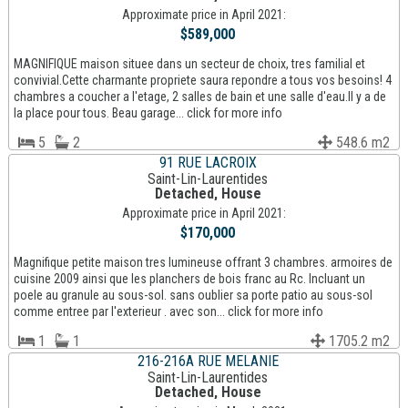
Approximate price in April 2021:
$589,000
MAGNIFIQUE maison situee dans un secteur de choix, tres familial et
convivial.Cette charmante propriete saura repondre a tous vos besoins! 4
chambres a coucher a l'etage, 2 salles de bain et une salle d'eau.Il y a de
la place pour tous. Beau garage... click for more info
5
2
548.6 m2
91 RUE LACROIX
Saint-Lin-Laurentides
Detached, House
Approximate price in April 2021:
$170,000
Magnifique petite maison tres lumineuse offrant 3 chambres. armoires de
cuisine 2009 ainsi que les planchers de bois franc au Rc. Incluant un
poele au granule au sous-sol. sans oublier sa porte patio au sous-sol
comme entree par l'exterieur . avec son... click for more info
1
1
1705.2 m2
216-216A RUE MELANIE
Saint-Lin-Laurentides
Detached, House