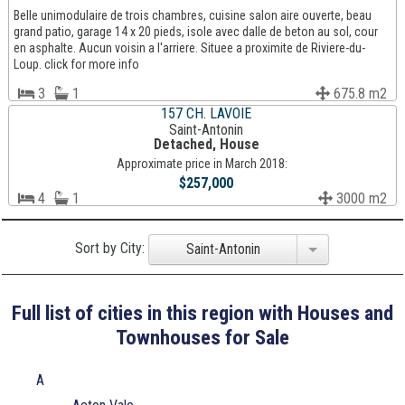
Belle unimodulaire de trois chambres, cuisine salon aire ouverte, beau
grand patio, garage 14 x 20 pieds, isole avec dalle de beton au sol, cour
en asphalte. Aucun voisin a l'arriere. Situee a proximite de Riviere-du-
Loup. click for more info
3
1
675.8 m2
157 CH. LAVOIE
Saint-Antonin
Detached, House
Approximate price in March 2018:
$257,000
4
1
3000 m2
Sort by City:
Saint-Antonin
Full list of cities in this region with Houses and
Townhouses for Sale
A