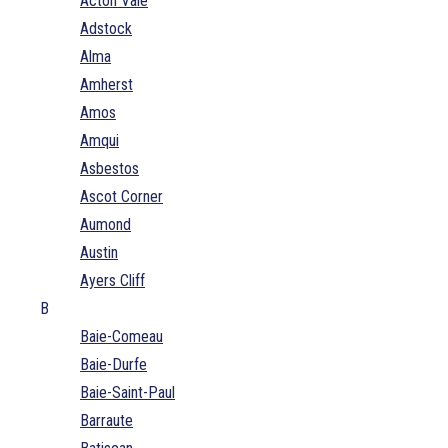
Acton Vale
Adstock
Alma
Amherst
Amos
Amqui
Asbestos
Ascot Corner
Aumond
Austin
Ayers Cliff
B
Baie-Comeau
Baie-Durfe
Baie-Saint-Paul
Barraute