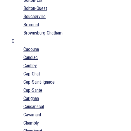
Bolton-Est
Bolton-Ouest
Boucherville
Bromont
Brownsburg-Chatham
C
Cacouna
Candiac
Cantley
Cap-Chat
Cap-Saint-Ignace
Cap-Sante
Carignan
Causapscal
Cayamant
Chambly