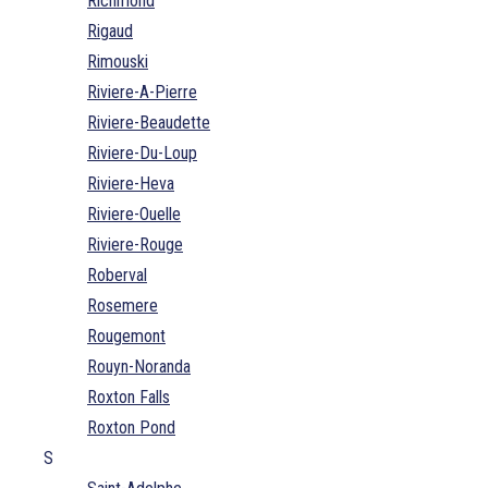
Richmond
Rigaud
Rimouski
Riviere-A-Pierre
Riviere-Beaudette
Riviere-Du-Loup
Riviere-Heva
Riviere-Ouelle
Riviere-Rouge
Roberval
Rosemere
Rougemont
Rouyn-Noranda
Roxton Falls
Roxton Pond
S