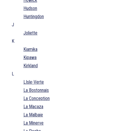
Howick
Hudson
Huntingdon
J
Joliette
K
Kiamika
Kipawa
Kirkland
L
LIsle-Verte
La Bostonnais
La Conception
La Macaza
La Malbaie
La Minerve