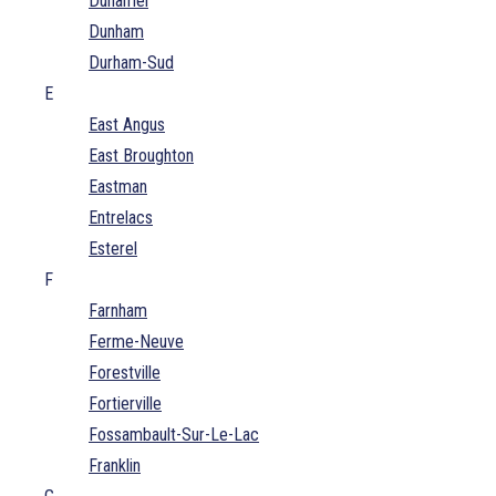
Duhamel
Dunham
Durham-Sud
E
East Angus
East Broughton
Eastman
Entrelacs
Esterel
F
Farnham
Ferme-Neuve
Forestville
Fortierville
Fossambault-Sur-Le-Lac
Franklin