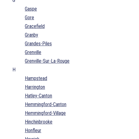
G
Gaspe
Gore
Gracefield
Granby
Grandes-Piles
Grenville
Grenville-Sur-La-Rouge
H
Hampstead
Harrington
Hatley-Canton
Hemmingford-Canton
Hemmingford-Village
Hinchinbrooke
Honfleur