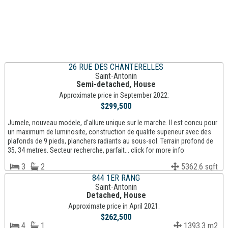
26 RUE DES CHANTERELLES
Saint-Antonin
Semi-detached, House
Approximate price in September 2022:
$299,500
Jumele, nouveau modele, d'allure unique sur le marche. Il est concu pour
un maximum de luminosite, construction de qualite superieur avec des
plafonds de 9 pieds, planchers radiants au sous-sol. Terrain profond de
35, 34 metres. Secteur recherche, parfait... click for more info
3
2
5362.6 sqft
844 1ER RANG
Saint-Antonin
Detached, House
Approximate price in April 2021:
$262,500
4
1
1393.3 m2