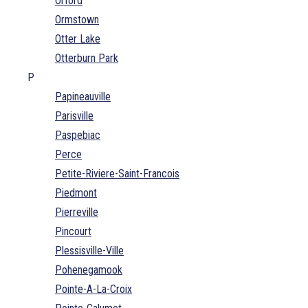
Orford
Ormstown
Otter Lake
Otterburn Park
P
Papineauville
Parisville
Paspebiac
Perce
Petite-Riviere-Saint-Francois
Piedmont
Pierreville
Pincourt
Plessisville-Ville
Pohenegamook
Pointe-A-La-Croix