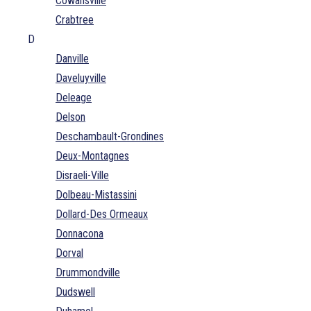
Cowansville
Crabtree
D
Danville
Daveluyville
Deleage
Delson
Deschambault-Grondines
Deux-Montagnes
Disraeli-Ville
Dolbeau-Mistassini
Dollard-Des Ormeaux
Donnacona
Dorval
Drummondville
Dudswell