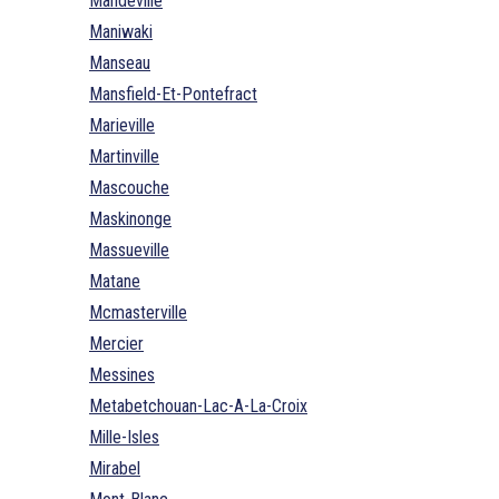
Mandeville
Maniwaki
Manseau
Mansfield-Et-Pontefract
Marieville
Martinville
Mascouche
Maskinonge
Massueville
Matane
Mcmasterville
Mercier
Messines
Metabetchouan-Lac-A-La-Croix
Mille-Isles
Mirabel