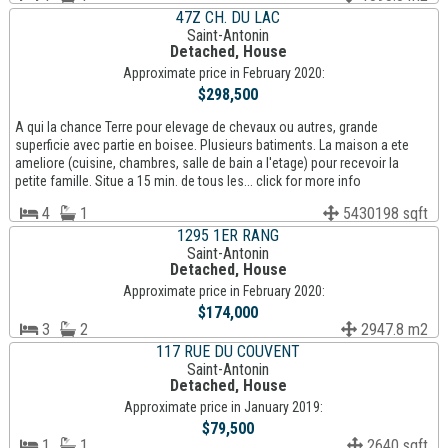
47Z CH. DU LAC
Saint-Antonin
Detached, House
Approximate price in February 2020:
$298,500
A qui la chance Terre pour elevage de chevaux ou autres, grande
superficie avec partie en boisee. Plusieurs batiments. La maison a ete
ameliore (cuisine, chambres, salle de bain a l'etage) pour recevoir la
petite famille. Situe a 15 min. de tous les... click for more info
4
1
5430198 sqft
1295 1ER RANG
Saint-Antonin
Detached, House
Approximate price in February 2020:
$174,000
3
2
2947.8 m2
117 RUE DU COUVENT
Saint-Antonin
Detached, House
Approximate price in January 2019:
$79,500
1
1
2640 sqft