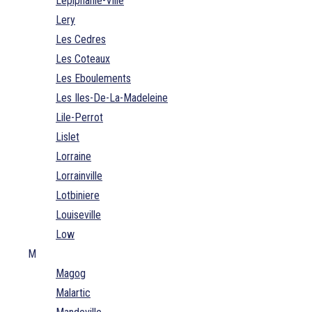
Lepiphanie-Ville
Lery
Les Cedres
Les Coteaux
Les Eboulements
Les Iles-De-La-Madeleine
Lile-Perrot
Lislet
Lorraine
Lorrainville
Lotbiniere
Louiseville
Low
M
Magog
Malartic