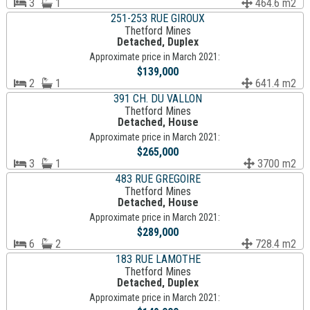
3
1
464.6 m2
251-253 RUE GIROUX
Thetford Mines
Detached, Duplex
Approximate price in March 2021:
$139,000
2
1
641.4 m2
391 CH. DU VALLON
Thetford Mines
Detached, House
Approximate price in March 2021:
$265,000
3
1
3700 m2
483 RUE GREGOIRE
Thetford Mines
Detached, House
Approximate price in March 2021:
$289,000
6
2
728.4 m2
183 RUE LAMOTHE
Thetford Mines
Detached, Duplex
Approximate price in March 2021: