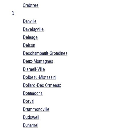
Crabtree
D
Danville
Daveluyville
Deleage
Delson
Deschambault-Grondines
Deux-Montagnes
Disraeli-Ville
Dolbeau-Mistassini
Dollard-Des Ormeaux
Donnacona
Dorval
Drummondville
Dudswell
Duhamel