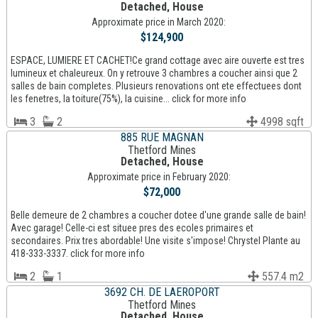
Detached, House
Approximate price in March 2020:
$124,900
ESPACE, LUMIERE ET CACHET!Ce grand cottage avec aire ouverte est tres
lumineux et chaleureux. On y retrouve 3 chambres a coucher ainsi que 2
salles de bain completes. Plusieurs renovations ont ete effectuees dont
les fenetres, la toiture(75%), la cuisine... click for more info
3
2
4998 sqft
885 RUE MAGNAN
Thetford Mines
Detached, House
Approximate price in February 2020:
$72,000
Belle demeure de 2 chambres a coucher dotee d'une grande salle de bain!
Avec garage! Celle-ci est situee pres des ecoles primaires et
secondaires. Prix tres abordable! Une visite s'impose! Chrystel Plante au
418-333-3337. click for more info
2
1
557.4 m2
3692 CH. DE LAEROPORT
Thetford Mines
Detached, House