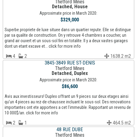
Thetford Mines
Detached, House
Approximate price in March 2020:
$329,000
Superbe propriete de luxe situee dans un quartier repute. Elle se distingue
par sa qualite de construction. On y retrouve 4 chambres a coucher, un
grand air ouvert et un sous-sol fini en totalite. Il y a deux vastes garages
dont un etant excave et... click for more info
4
2
1638.2 m2
3845-3849 RUE ST-DENIS
Thetford Mines
Detached, Duplex
Approximate price in March 2020:
$86,600
Avis aux investisseurs! Duplex offrant un 9 pieces sur deux etages ainsi
qu'un 4 pieces au rez-de-chaussee incluant le sous-sol. Des renovations
importantes ont ete apportees a cet l'immeuble. Rapportant un revenu de
10 000$/an. click for more info
2
1
464.5 m2
48 RUE DUBE
Thetford Mines