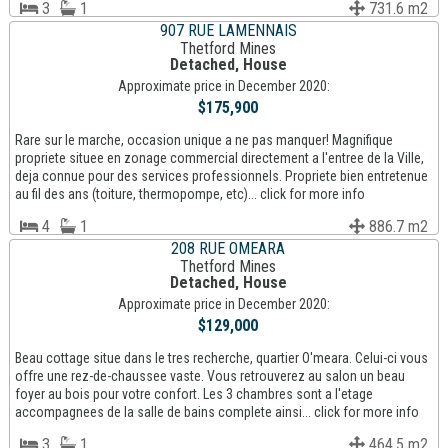
3
1
731.6 m2
907 RUE LAMENNAIS
Thetford Mines
Detached, House
Approximate price in December 2020:
$175,900
Rare sur le marche, occasion unique a ne pas manquer! Magnifique
propriete situee en zonage commercial directement a l'entree de la Ville,
deja connue pour des services professionnels. Propriete bien entretenue
au fil des ans (toiture, thermopompe, etc)... click for more info
4
1
886.7 m2
208 RUE OMEARA
Thetford Mines
Detached, House
Approximate price in December 2020:
$129,000
Beau cottage situe dans le tres recherche, quartier O'meara. Celui-ci vous
offre une rez-de-chaussee vaste. Vous retrouverez au salon un beau
foyer au bois pour votre confort. Les 3 chambres sont a l'etage
accompagnees de la salle de bains complete ainsi... click for more info
3
1
464.5 m2