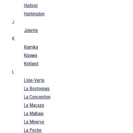
Hudson
Huntingdon
J
Joliette
K
Kiamika
Kipawa
Kirkland
L
LIsle-Verte
La Bostonnais
La Conception
La Macaza
La Malbaie
La Minerve
La Peche