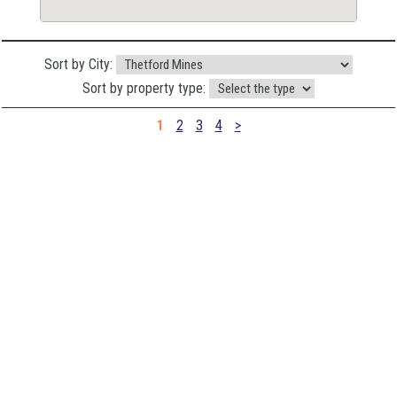
Sort by City:
Sort by property type:
1
2
3
4
>