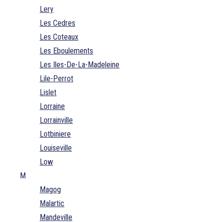
Lery
Les Cedres
Les Coteaux
Les Eboulements
Les Iles-De-La-Madeleine
Lile-Perrot
Lislet
Lorraine
Lorrainville
Lotbiniere
Louiseville
Low
M
Magog
Malartic
Mandeville