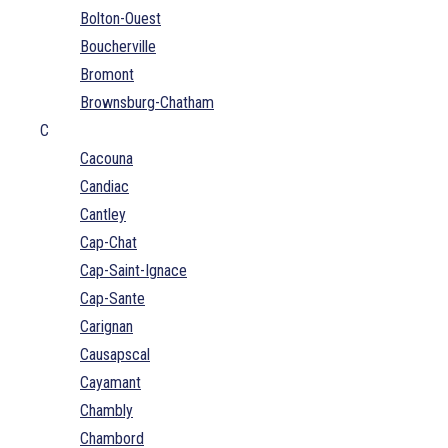
Bolton-Ouest
Boucherville
Bromont
Brownsburg-Chatham
C
Cacouna
Candiac
Cantley
Cap-Chat
Cap-Saint-Ignace
Cap-Sante
Carignan
Causapscal
Cayamant
Chambly
Chambord