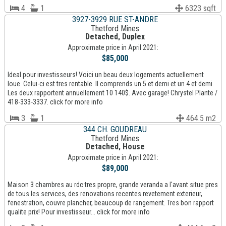
4
1
6323 sqft
3927-3929 RUE ST-ANDRE
Thetford Mines
Detached, Duplex
Approximate price in April 2021:
$85,000
Ideal pour investisseurs! Voici un beau deux logements actuellement
loue. Celui-ci est tres rentable. Il comprends un 5 et demi et un 4 et demi.
Les deux rapportent annuellement 10 140$. Avec garage! Chrystel Plante /
418-333-3337. click for more info
3
1
464.5 m2
344 CH. GOUDREAU
Thetford Mines
Detached, House
Approximate price in April 2021:
$89,000
Maison 3 chambres au rdc tres propre, grande veranda a l'avant situe pres
de tous les services, des renovations recentes revetement exterieur,
fenestration, couvre plancher, beaucoup de rangement. Tres bon rapport
qualite prix! Pour investisseur... click for more info