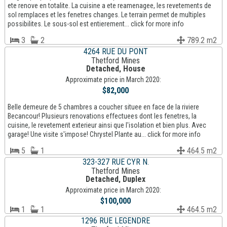
ete renove en totalite. La cuisine a ete reamenagee, les revetements de
sol remplaces et les fenetres changes. Le terrain permet de multiples
possibilites. Le sous-sol est entierement... click for more info
3
2
789.2 m2
4264 RUE DU PONT
Thetford Mines
Detached, House
Approximate price in March 2020:
$82,000
Belle demeure de 5 chambres a coucher situee en face de la riviere
Becancour! Plusieurs renovations effectuees dont les fenetres, la
cuisine, le revetement exterieur ainsi que l'isolation et bien plus. Avec
garage! Une visite s'impose! Chrystel Plante au... click for more info
5
1
464.5 m2
323-327 RUE CYR N.
Thetford Mines
Detached, Duplex
Approximate price in March 2020:
$100,000
1
1
464.5 m2
1296 RUE LEGENDRE