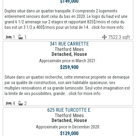
$149,000
Duplex situe dans un quartier tranquille. Il comprends 2 logements
entierement renoves dont celui du bas en 2020. Le logis du haut est une
grand 6 1/2 amenage sur 2 etages et rapportant 825$/mois et celui du
bas est un 3 1/2 a 400$/mois pour un total de 14... click for more info
1
1
7522.3 sqft
341 RUE CARRETTE
Thetford Mines
Detached, House
Approximate price in March 2021:
$259,900
Situee dans un quartier recherche, cette immense propriete se demarque
par sa qualite de construction, son aire habitable spacieuse, ses
multiples renovations et sa grande luminosite. Seul votre imagination est
la limite de ses possibilites, grande... click for more info
4
2
625 RUE TURCOTTE E.
Thetford Mines
Detached, House
Approximate price in December 2020:
$129,000