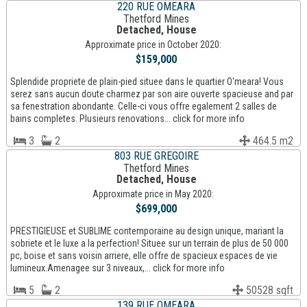
220 RUE OMEARA
Thetford Mines
Detached, House
Approximate price in October 2020:
$159,000
Splendide propriete de plain-pied situee dans le quartier O'meara! Vous
serez sans aucun doute charmez par son aire ouverte spacieuse and par
sa fenestration abondante. Celle-ci vous offre egalement 2 salles de
bains completes. Plusieurs renovations... click for more info
3
2
464.5 m2
803 RUE GREGOIRE
Thetford Mines
Detached, House
Approximate price in May 2020:
$699,000
PRESTIGIEUSE et SUBLIME contemporaine au design unique, mariant la
sobriete et le luxe a la perfection! Situee sur un terrain de plus de 50 000
pc, boise et sans voisin arriere, elle offre de spacieux espaces de vie
lumineux.Amenagee sur 3 niveaux,... click for more info
5
2
50528 sqft
139 RUE OMEARA