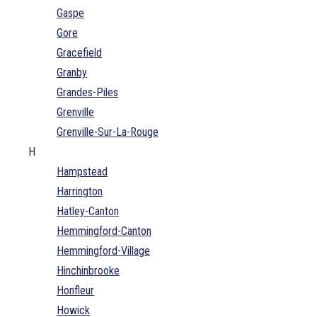
Gaspe
Gore
Gracefield
Granby
Grandes-Piles
Grenville
Grenville-Sur-La-Rouge
H
Hampstead
Harrington
Hatley-Canton
Hemmingford-Canton
Hemmingford-Village
Hinchinbrooke
Honfleur
Howick