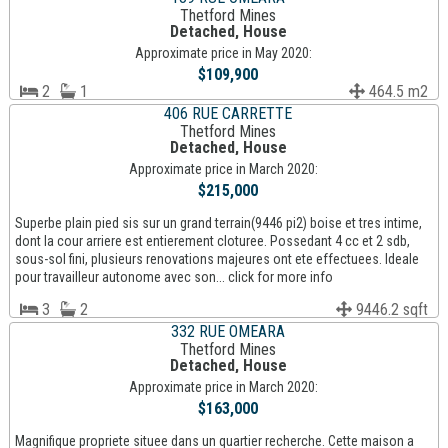
Thetford Mines
Detached, House
Approximate price in May 2020:
$109,900
2
1
464.5 m2
406 RUE CARRETTE
Thetford Mines
Detached, House
Approximate price in March 2020:
$215,000
Superbe plain pied sis sur un grand terrain(9446 pi2) boise et tres intime,
dont la cour arriere est entierement cloturee. Possedant 4 cc et 2 sdb,
sous-sol fini, plusieurs renovations majeures ont ete effectuees. Ideale
pour travailleur autonome avec son... click for more info
3
2
9446.2 sqft
332 RUE OMEARA
Thetford Mines
Detached, House
Approximate price in March 2020:
$163,000
Magnifique propriete situee dans un quartier recherche. Cette maison a