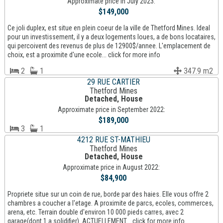
Approximate price in July 2023:
$149,000
Ce joli duplex, est situe en plein coeur de la ville de Thetford Mines. Ideal
pour un investissement, il y a deux logements loues, a de bons locataires,
qui percoivent des revenus de plus de 12900$/annee. L'emplacement de
choix, est a proximite d'une ecole... click for more info
2
1
347.9 m2
29 RUE CARTIER
Thetford Mines
Detached, House
Approximate price in September 2022:
$189,000
3
1
4212 RUE ST-MATHIEU
Thetford Mines
Detached, House
Approximate price in August 2022:
$84,900
Propriete situe sur un coin de rue, borde par des haies. Elle vous offre 2
chambres a coucher a l'etage. A proximite de parcs, ecoles, commerces,
arena, etc. Terrain double d'environ 10 000 pieds carres, avec 2
garage(dont 1 a solidifier). ACTUELLEMENT... click for more info