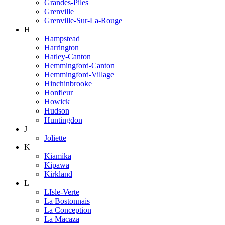
Grandes-Piles
Grenville
Grenville-Sur-La-Rouge
H
Hampstead
Harrington
Hatley-Canton
Hemmingford-Canton
Hemmingford-Village
Hinchinbrooke
Honfleur
Howick
Hudson
Huntingdon
J
Joliette
K
Kiamika
Kipawa
Kirkland
L
LIsle-Verte
La Bostonnais
La Conception
La Macaza