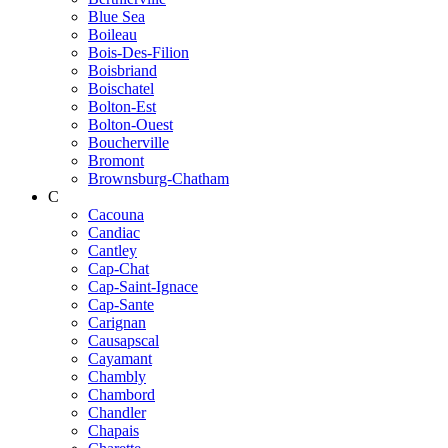
Blue Sea
Boileau
Bois-Des-Filion
Boisbriand
Boischatel
Bolton-Est
Bolton-Ouest
Boucherville
Bromont
Brownsburg-Chatham
C
Cacouna
Candiac
Cantley
Cap-Chat
Cap-Saint-Ignace
Cap-Sante
Carignan
Causapscal
Cayamant
Chambly
Chambord
Chandler
Chapais