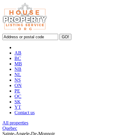
AB
BC
MB
NB
NL
NS
ON
PE
QC
SK
YT
Contact us
All properties
Quebec
Sainte-Angele-De-Monnoir