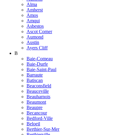
Alma
Amherst
Amos
Amqui
Asbestos
Ascot Corner
Aumond
Austin
Ayers Cliff
B
Baie-Comeau
Baie-Durfe
Baie-Saint-Paul
Barraute
Batiscan
Beaconsfield
Beauceville
Beauharnois
Beaumont
Beaupre
Becancour
Bedford-Ville
Beloeil
Berthier-Sur-Mer
Berthierville