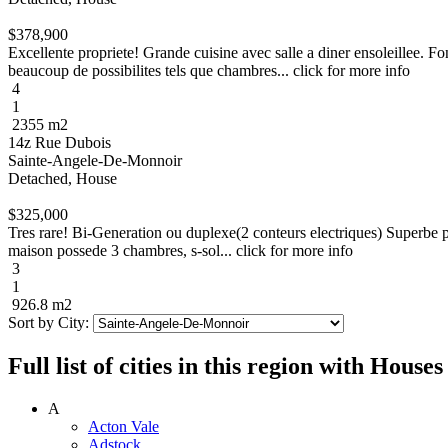
$378,900
Excellente propriete! Grande cuisine avec salle a diner ensoleillee. 
beaucoup de possibilites tels que chambres... click for more info
4
1
2355 m2
14z Rue Dubois
Sainte-Angele-De-Monnoir
Detached, House
$325,000
Tres rare! Bi-Generation ou duplexe(2 conteurs electriques) Superbe pr
maison possede 3 chambres, s-sol... click for more info
3
1
926.8 m2
Sort by City:
Full list of cities in this region with Hous
A
Acton Vale
Adstock