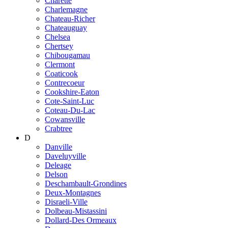
Charette
Charlemagne
Chateau-Richer
Chateauguay
Chelsea
Chertsey
Chibougamau
Clermont
Coaticook
Contrecoeur
Cookshire-Eaton
Cote-Saint-Luc
Coteau-Du-Lac
Cowansville
Crabtree
D
Danville
Daveluyville
Deleage
Delson
Deschambault-Grondines
Deux-Montagnes
Disraeli-Ville
Dolbeau-Mistassini
Dollard-Des Ormeaux