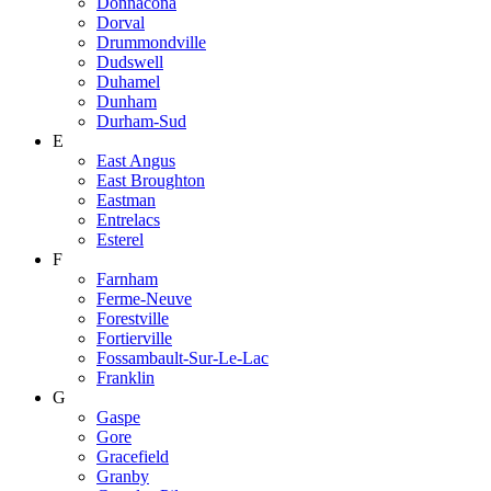
Donnacona
Dorval
Drummondville
Dudswell
Duhamel
Dunham
Durham-Sud
E
East Angus
East Broughton
Eastman
Entrelacs
Esterel
F
Farnham
Ferme-Neuve
Forestville
Fortierville
Fossambault-Sur-Le-Lac
Franklin
G
Gaspe
Gore
Gracefield
Granby