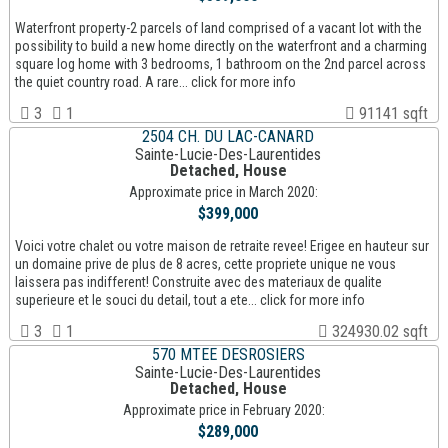
Waterfront property-2 parcels of land comprised of a vacant lot with the
possibility to build a new home directly on the waterfront and a charming
square log home with 3 bedrooms, 1 bathroom on the 2nd parcel across
the quiet country road. A rare... click for more info
3
1
91141 sqft
2504 CH. DU LAC-CANARD
Sainte-Lucie-Des-Laurentides
Detached, House
Approximate price in March 2020:
$399,000
Voici votre chalet ou votre maison de retraite revee! Erigee en hauteur sur
un domaine prive de plus de 8 acres, cette propriete unique ne vous
laissera pas indifferent! Construite avec des materiaux de qualite
superieure et le souci du detail, tout a ete... click for more info
3
1
324930.02 sqft
570 MTEE DESROSIERS
Sainte-Lucie-Des-Laurentides
Detached, House
Approximate price in February 2020:
$289,000