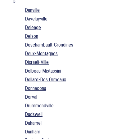
D
Danville
Daveluyville
Deleage
Delson
Deschambault-Grondines
Deux-Montagnes
Disraeli-Ville
Dolbeau-Mistassini
Dollard-Des Ormeaux
Donnacona
Dorval
Drummondville
Dudswell
Duhamel
Dunham