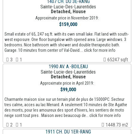
1407 CH. DU 3E-RANG
Sainte-Lucie-Des-Laurentides
Detached, House
Approximate price in November 2019:
$159,000
Small estate of 65, 247 sq.ft. with its own small lake. Flat land with south-
west exposure. One floor bungalow with opened area. Large windows. 3
bedrooms. Nice bathroom with shower and double therapeutic bath.
Garage. 10 minutes from center of Val-David.... click for more info
3
1
65247 sqft
1990 AV. A.-BOILEAU
Sainte-Lucie-des-Laurentides
Detached, House
Approximate price in April 2019:
$99,000
Charmante maison sise sur un terrain plat de plus de 15000PC. Secteur
tres calme, acces au lac Menard. A seulement 10 minutes de Ste Agathe
des monts, pour les amoureux des sport d'hivers, les sentiers de moto
neige sont tout pres . Maison avec beaucoup de... click for more info
2
1
1448.73 m2
1911 CH. DU 1ER-RANG