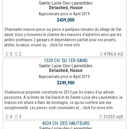
Sainte-Lucie-Des-Laurentides
Detached, House
Approximate price in April 2019:
$439,000
Charmante maison piece sur piece a quelques minutes du village de Val-
david, Vous y trouverez le charme des maisons d'autrefois ainsi que les
jardins poetiques 2 garages et dependances parfait pour vos projets,
atelier, location, ecurie ou... click for more info
3
2
4766.6 m2
1533 CH. DU 1ER-RANG
Sainte-Lucie-Des-Laurentides
Detached, House
Approximate price in April 2019:
$249,900
Chaleureuse propriete construite en 2013 par les mains d'un artisan
passionne. A la limite de Val-David et de Sainte-Lucie-des-Laurentides, la
maison est situee a flanc de montagne, ce qui lui confere une vue
exceptionnelle. Les pieces sont conviviales et... click for more info
4
3
31053 sqft
4024 CH. DES HAUTEURS
Sainte-Lucie-des-Laurentides