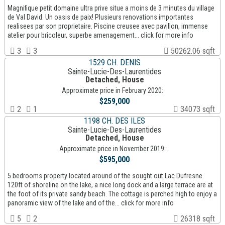
Magnifique petit domaine ultra prive situe a moins de 3 minutes du village
de Val David. Un oasis de paix! Plusieurs renovations importantes
realisees par son proprietaire. Piscine creusee avec pavillon, immense
atelier pour bricoleur, superbe amenagement... click for more info
3
3
50262.06 sqft
1529 CH. DENIS
Sainte-Lucie-Des-Laurentides
Detached, House
Approximate price in February 2020:
$259,000
2
1
34073 sqft
1198 CH. DES ILES
Sainte-Lucie-Des-Laurentides
Detached, House
Approximate price in November 2019:
$595,000
5 bedrooms property located around of the sought out Lac Dufresne.
120ft of shoreline on the lake, a nice long dock and a large terrace are at
the foot of its private sandy beach. The cottage is perched high to enjoy a
panoramic view of the lake and of the... click for more info
5
2
26318 sqft