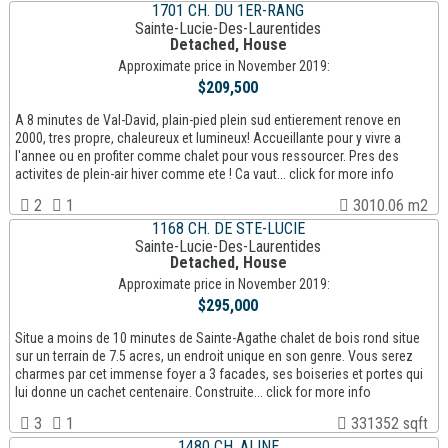
1701 CH. DU 1ER-RANG
Sainte-Lucie-Des-Laurentides
Detached, House
Approximate price in November 2019:
$209,500
A 8 minutes de Val-David, plain-pied plein sud entierement renove en
2000, tres propre, chaleureux et lumineux! Accueillante pour y vivre a
l'annee ou en profiter comme chalet pour vous ressourcer. Pres des
activites de plein-air hiver comme ete ! Ca vaut... click for more info
2
1
3010.06 m2
1168 CH. DE STE-LUCIE
Sainte-Lucie-Des-Laurentides
Detached, House
Approximate price in November 2019:
$295,000
Situe a moins de 10 minutes de Sainte-Agathe chalet de bois rond situe
sur un terrain de 7.5 acres, un endroit unique en son genre. Vous serez
charmes par cet immense foyer a 3 facades, ses boiseries et portes qui
lui donne un cachet centenaire. Construite... click for more info
3
1
331352 sqft
1480 CH. ALINE