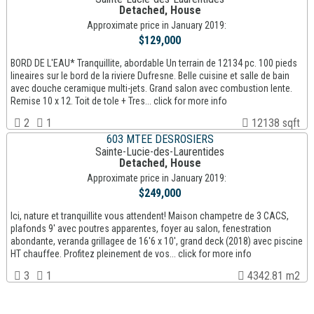
Detached, House
Approximate price in January 2019:
$129,000
BORD DE L'EAU* Tranquillite, abordable Un terrain de 12134 pc. 100 pieds
lineaires sur le bord de la riviere Dufresne. Belle cuisine et salle de bain
avec douche ceramique multi-jets. Grand salon avec combustion lente.
Remise 10 x 12. Toit de tole + Tres... click for more info
2
1
12138 sqft
603 MTEE DESROSIERS
Sainte-Lucie-des-Laurentides
Detached, House
Approximate price in January 2019:
$249,000
Ici, nature et tranquillite vous attendent! Maison champetre de 3 CACS,
plafonds 9' avec poutres apparentes, foyer au salon, fenestration
abondante, veranda grillagee de 16'6 x 10', grand deck (2018) avec piscine
HT chauffee. Profitez pleinement de vos... click for more info
3
1
4342.81 m2