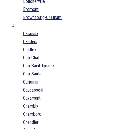
Boucherville
Bromont
Brownsburg-Chatham
C
Cacouna
Candiac
Cantley
Cap-Chat
Cap-Saint-Ignace
Cap-Sante
Carignan
Causapscal
Cayamant
Chambly
Chambord
Chandler