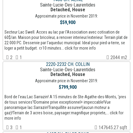
Sainte-Lucie-Des-Laurentides
Detached, House
Approximate price in November 2019:
$59,900
Secteur Lac Swell. Acces au lac par l'Association avec cotisation de
60$/an. Maison pour bricoleur, a renover interieur/exterieur. Terrain plat de
22 000 PC. Desservie par l'aqueduc municipal. Ideal pour pied-a-terre, se
loger a petit budget. ﾱ10 minutes... click for more info
2
1
2044 m2
2220-2232 CH. COLLIN
Sainte-Lucie-Des-Laurentides
Detached, House
Approximate price in November 2019:
$799,900
Bord de l'eau:Lac Sarrazin! A 15 minutes de Ste-Agathe-des-Monts, 'pres
de tous services'!Domaine prive exceptionnel+ impeccable!Vue
panoramique lac Sarrazin!Tranquillite assuree!(aucun moteur a
gaz)!Terrain de 3 acres boise, paysager:magnifique propriete,... click for
more info
3
1
147645.27 sqft