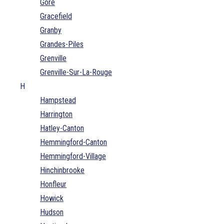
Gore
Gracefield
Granby
Grandes-Piles
Grenville
Grenville-Sur-La-Rouge
H
Hampstead
Harrington
Hatley-Canton
Hemmingford-Canton
Hemmingford-Village
Hinchinbrooke
Honfleur
Howick
Hudson