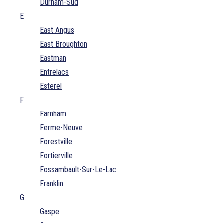
Durham-Sud
E
East Angus
East Broughton
Eastman
Entrelacs
Esterel
F
Farnham
Ferme-Neuve
Forestville
Fortierville
Fossambault-Sur-Le-Lac
Franklin
G
Gaspe