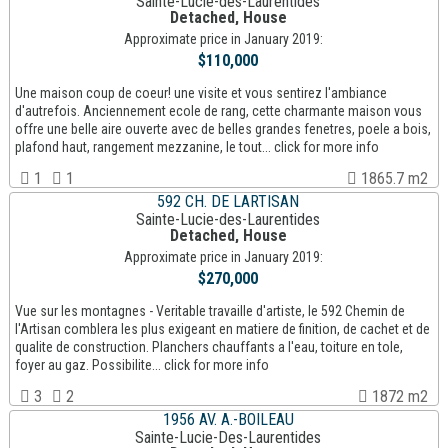
Sainte-Lucie-des-Laurentides
Detached, House
Approximate price in January 2019:
$110,000
Une maison coup de coeur! une visite et vous sentirez l'ambiance
d'autrefois. Anciennement ecole de rang, cette charmante maison vous
offre une belle aire ouverte avec de belles grandes fenetres, poele a bois,
plafond haut, rangement mezzanine, le tout... click for more info
1
1
1865.7 m2
592 CH. DE LARTISAN
Sainte-Lucie-des-Laurentides
Detached, House
Approximate price in January 2019:
$270,000
Vue sur les montagnes - Veritable travaille d'artiste, le 592 Chemin de
l'Artisan comblera les plus exigeant en matiere de finition, de cachet et de
qualite de construction. Planchers chauffants a l'eau, toiture en tole,
foyer au gaz. Possibilite... click for more info
3
2
1872 m2
1956 AV. A.-BOILEAU
Sainte-Lucie-Des-Laurentides