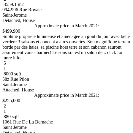
3559.1 m2
994-996 Rue Royale
Saint-Jerome
Detached, House
Approximate price in March 2021:
$499,900
Sublime propriete lumineuse et amenagee au gout du jour avec belle
verriere 3 saisons et concept a aires ouvertes. Son magnifique terrain
borde par des haies, sa piscine hors terre et son cabanon sauront
assurement vous charmer! Le sous-sol est un salon de... click for
more info
5
1
6000 sqft
58z Rue Pilon
Saint-Jerome
Attached, House
Approximate price in March 2021:
$255,000
2
1
880 sqft
1061 Rue De La Bernache
Saint-Jerome
Detached, House