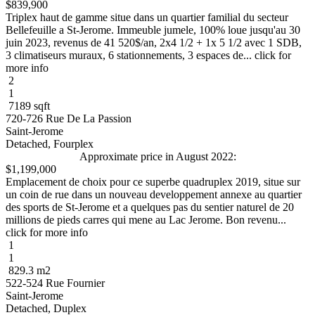
$839,900
Triplex haut de gamme situe dans un quartier familial du secteur
Bellefeuille a St-Jerome. Immeuble jumele, 100% loue jusqu'au 30
juin 2023, revenus de 41 520$/an, 2x4 1/2 + 1x 5 1/2 avec 1 SDB,
3 climatiseurs muraux, 6 stationnements, 3 espaces de... click for
more info
2
1
7189 sqft
720-726 Rue De La Passion
Saint-Jerome
Detached, Fourplex
Approximate price in August 2022:
$1,199,000
Emplacement de choix pour ce superbe quadruplex 2019, situe sur
un coin de rue dans un nouveau developpement annexe au quartier
des sports de St-Jerome et a quelques pas du sentier naturel de 20
millions de pieds carres qui mene au Lac Jerome. Bon revenu...
click for more info
1
1
829.3 m2
522-524 Rue Fournier
Saint-Jerome
Detached, Duplex