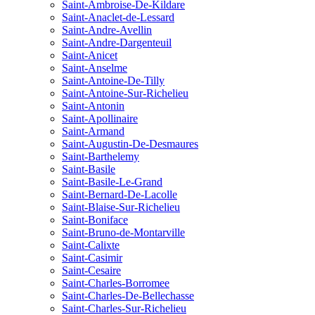
Saint-Ambroise-De-Kildare
Saint-Anaclet-de-Lessard
Saint-Andre-Avellin
Saint-Andre-Dargenteuil
Saint-Anicet
Saint-Anselme
Saint-Antoine-De-Tilly
Saint-Antoine-Sur-Richelieu
Saint-Antonin
Saint-Apollinaire
Saint-Armand
Saint-Augustin-De-Desmaures
Saint-Barthelemy
Saint-Basile
Saint-Basile-Le-Grand
Saint-Bernard-De-Lacolle
Saint-Blaise-Sur-Richelieu
Saint-Boniface
Saint-Bruno-de-Montarville
Saint-Calixte
Saint-Casimir
Saint-Cesaire
Saint-Charles-Borromee
Saint-Charles-De-Bellechasse
Saint-Charles-Sur-Richelieu