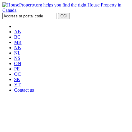
AB
BC
MB
NB
NL
NS
ON
PE
QC
SK
YT
Contact us