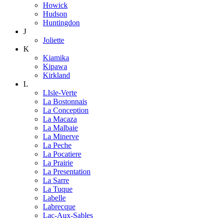
Howick
Hudson
Huntingdon
J
Joliette
K
Kiamika
Kipawa
Kirkland
L
LIsle-Verte
La Bostonnais
La Conception
La Macaza
La Malbaie
La Minerve
La Peche
La Pocatiere
La Prairie
La Presentation
La Sarre
La Tuque
Labelle
Labrecque
Lac-Aux-Sables