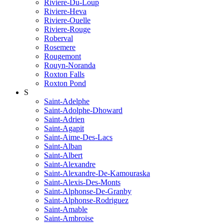
Riviere-Du-Loup
Riviere-Heva
Riviere-Ouelle
Riviere-Rouge
Roberval
Rosemere
Rougemont
Rouyn-Noranda
Roxton Falls
Roxton Pond
S
Saint-Adelphe
Saint-Adolphe-Dhoward
Saint-Adrien
Saint-Agapit
Saint-Aime-Des-Lacs
Saint-Alban
Saint-Albert
Saint-Alexandre
Saint-Alexandre-De-Kamouraska
Saint-Alexis-Des-Monts
Saint-Alphonse-De-Granby
Saint-Alphonse-Rodriguez
Saint-Amable
Saint-Ambroise