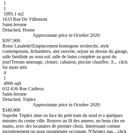
1
1
1095.1 m2
1633 Rue De Villemont
Saint-Jerome
Detached, House
Approximate price in October 2020:
$397,900
Boise Lasalette!Emplacement homogene recherche, style
contemporain, 4chambres, aire ouverte, sejour au dessus du garage,
salle familiale au sous-sol, salle de bains complete au gout du
jour!Terrain amenage, cloture, cabanon, piscine chauffee. A... click
for more info
4
1
4906 sqft
632-636 Rue Cadieux
Saint-Jerome
Detached, Triplex
Approximate price in October 2020:
$349,900
Superbe Triplex situe en face du petit train du nord et a quelques
minutes du centre ville. Renove au fil des annees, un beau cles en
mains, avec des locataires de premier choix. Interessant comme
investissement ou pour proprietaire occupant. N'hesitez pas... click