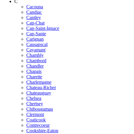
C
Cacouna
Candiac
Cantley
Cap-Chat
Cap-Saint-Ignace
Cap-Sante
Carignan
Causapscal
Cayamant
Chambly
Chambord
Chandler
Chapais
Charette
Charlemagne
Chateau-Richer
Chateauguay
Chelsea
Chertsey
Chibougamau
Clermont
Coaticook
Contrecoeur
Cookshire-Eaton