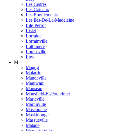
Les Cedres
Les Coteaux
Les Eboulements
Les Iles-De-La-Madeleine
Lile-Perrot
Lislet
Lorraine
Lorrainville
Lotbiniere
Louiseville
Low
M
Magog
Malartic
Mandeville
Maniwaki
Manseau
Mansfield-Et-Pontefract
Marieville
Martinville
Mascouche
Maskinonge
Massueville
Matane
Mcmasterville