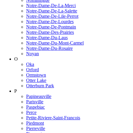
Nominingue
Notre-Dame-De-La-Merci
Notre-Dame-De-La-Salette
Notre-Dame-De-Lile-Perrot
Notre-Dame-De-Lourdes
Notre-Dame-De-Pontmain
Notre-Dame-Des-Prairies
Notre-Dame-Du-Laus
Notre-Dame-Du-Mont-Carmel
Notre-Dame-Du-Rosaire
Noyan
O
Oka
Orford
Ormstown
Otter Lake
Otterburn Park
P
Papineauville
Parisville
Paspebiac
Perce
Petite-Riviere-Saint-Francois
Piedmont
Pierreville