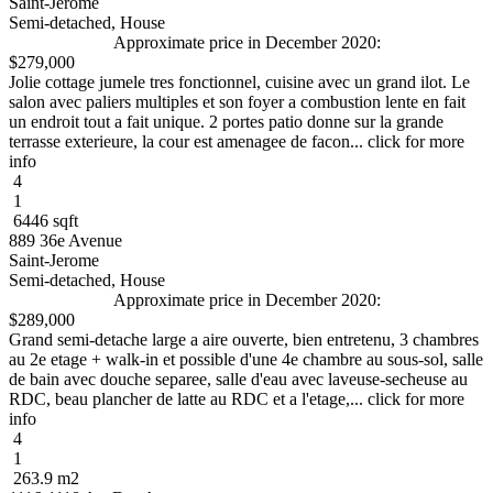
Saint-Jerome
Semi-detached, House
Approximate price in December 2020:
$279,000
Jolie cottage jumele tres fonctionnel, cuisine avec un grand ilot. Le
salon avec paliers multiples et son foyer a combustion lente en fait
un endroit tout a fait unique. 2 portes patio donne sur la grande
terrasse exterieure, la cour est amenagee de facon... click for more
info
4
1
6446 sqft
889 36e Avenue
Saint-Jerome
Semi-detached, House
Approximate price in December 2020:
$289,000
Grand semi-detache large a aire ouverte, bien entretenu, 3 chambres
au 2e etage + walk-in et possible d'une 4e chambre au sous-sol, salle
de bain avec douche separee, salle d'eau avec laveuse-secheuse au
RDC, beau plancher de latte au RDC et a l'etage,... click for more
info
4
1
263.9 m2