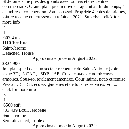
St-Jerome situe pres des grands axes routiers et des centres
commerciaux. Grand plain pied renove et rajeunit au fil du temps, 4
chambres a coucher dont 2 au sous-sol. Propriete 4 cotes de briques,
toiture recente et terrassement refait en 2021. Superbe... click for
more info
4
1
607.4 m2
1110 10e Rue
Saint-Jerome
Detached, House
Approximate price in August 2022:
$324,900
Joli plain-pied dans un secteur recherche de Saint-Antoine (voir
visite 3D). 3 CAC, 1SDB, 1SE. Cuisine avec de nombreuses
armoires. Sous-sol totalement amenage. Cour intime, patio et remise.
Pres aut.15, 158, ecoles, garderies et de tous les services. Voir...
click for more info
3
1
6500 sqft
435-439 Boul. Jerobelle
Saint-Jerome
Semi-detached, Triplex
Approximate price in August 2022: