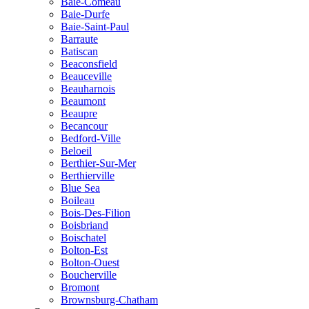
Baie-Comeau
Baie-Durfe
Baie-Saint-Paul
Barraute
Batiscan
Beaconsfield
Beauceville
Beauharnois
Beaumont
Beaupre
Becancour
Bedford-Ville
Beloeil
Berthier-Sur-Mer
Berthierville
Blue Sea
Boileau
Bois-Des-Filion
Boisbriand
Boischatel
Bolton-Est
Bolton-Ouest
Boucherville
Bromont
Brownsburg-Chatham