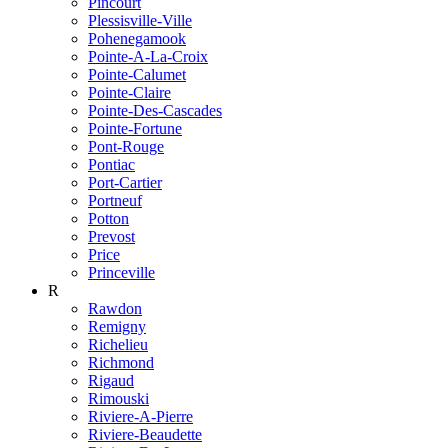
Pincourt
Plessisville-Ville
Pohenegamook
Pointe-A-La-Croix
Pointe-Calumet
Pointe-Claire
Pointe-Des-Cascades
Pointe-Fortune
Pont-Rouge
Pontiac
Port-Cartier
Portneuf
Potton
Prevost
Price
Princeville
R
Rawdon
Remigny
Richelieu
Richmond
Rigaud
Rimouski
Riviere-A-Pierre
Riviere-Beaudette