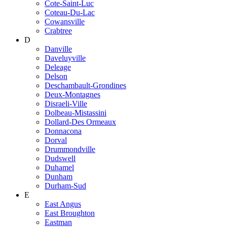
Cote-Saint-Luc
Coteau-Du-Lac
Cowansville
Crabtree
D
Danville
Daveluyville
Deleage
Delson
Deschambault-Grondines
Deux-Montagnes
Disraeli-Ville
Dolbeau-Mistassini
Dollard-Des Ormeaux
Donnacona
Dorval
Drummondville
Dudswell
Duhamel
Dunham
Durham-Sud
E
East Angus
East Broughton
Eastman