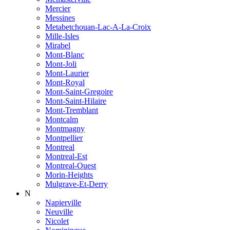
Mercier
Messines
Metabetchouan-Lac-A-La-Croix
Mille-Isles
Mirabel
Mont-Blanc
Mont-Joli
Mont-Laurier
Mont-Royal
Mont-Saint-Gregoire
Mont-Saint-Hilaire
Mont-Tremblant
Montcalm
Montmagny
Montpellier
Montreal
Montreal-Est
Montreal-Ouest
Morin-Heights
Mulgrave-Et-Derry
N
Napierville
Neuville
Nicolet