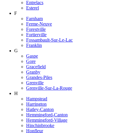
Entrelacs
Esterel
F
Farnham
Ferme-Neuve
Forestville
Fortierville
Fossambault-Sur-Le-Lac
Franklin
G
Gaspe
Gore
Gracefield
Granby
Grandes-Piles
Grenville
Grenville-Sur-La-Rouge
H
Hampstead
Harrington
Hatley-Canton
Hemmingford-Canton
Hemmingford-Village
Hinchinbrooke
Honfleur