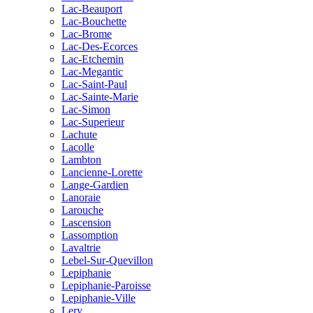
Lac-Beauport
Lac-Bouchette
Lac-Brome
Lac-Des-Ecorces
Lac-Etchemin
Lac-Megantic
Lac-Saint-Paul
Lac-Sainte-Marie
Lac-Simon
Lac-Superieur
Lachute
Lacolle
Lambton
Lancienne-Lorette
Lange-Gardien
Lanoraie
Larouche
Lascension
Lassomption
Lavaltrie
Lebel-Sur-Quevillon
Lepiphanie
Lepiphanie-Paroisse
Lepiphanie-Ville
Lery