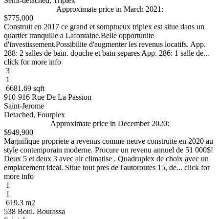
Semi-detached, Triplex
Approximate price in March 2021:
$775,000
Construit en 2017 ce grand et somptueux triplex est situe dans un
quartier tranquille a Lafontaine.Belle opportunite
d'investissement.Possibilite d'augmenter les revenus locatifs. App.
288: 2 salles de bain. douche et bain separes App. 286: 1 salle de...
click for more info
3
1
6681.69 sqft
910-916 Rue De La Passion
Saint-Jerome
Detached, Fourplex
Approximate price in December 2020:
$949,900
Magnifique propriete a revenus comme neuve construite en 2020 au
style contemporain moderne. Procure un revenu annuel de 51 000$!
Deux 5 et deux 3 avec air climatise . Quadruplex de choix avec un
emplacement ideal. Situe tout pres de l'autoroutes 15, de... click for
more info
1
1
619.3 m2
538 Boul. Bourassa