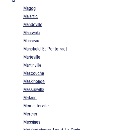
M
Magog
Malartic
Mandeville
Maniwaki
Manseau
Mansfield-Et-Pontefract
Marieville
Martinville
Mascouche
Maskinonge
Massueville
Matane
Mcmasterville
Mercier
Messines