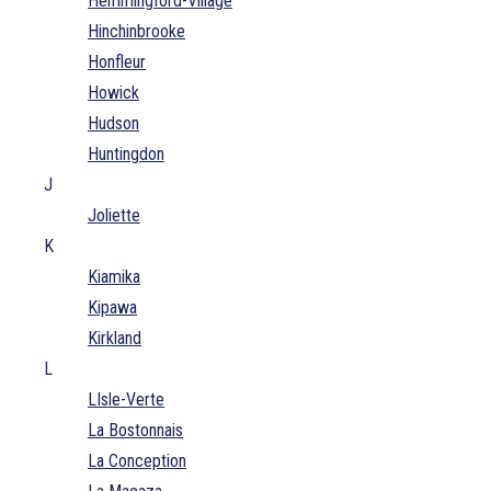
Hemmingford-Village
Hinchinbrooke
Honfleur
Howick
Hudson
Huntingdon
J
Joliette
K
Kiamika
Kipawa
Kirkland
L
LIsle-Verte
La Bostonnais
La Conception