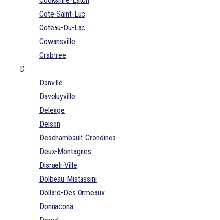
Cookshire-Eaton
Cote-Saint-Luc
Coteau-Du-Lac
Cowansville
Crabtree
D
Danville
Daveluyville
Deleage
Delson
Deschambault-Grondines
Deux-Montagnes
Disraeli-Ville
Dolbeau-Mistassini
Dollard-Des Ormeaux
Donnacona