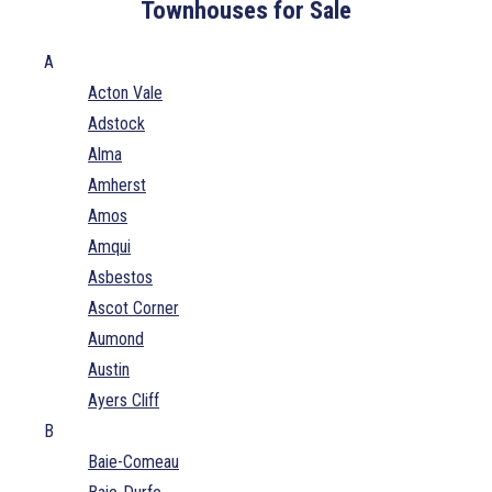
Townhouses for Sale
A
Acton Vale
Adstock
Alma
Amherst
Amos
Amqui
Asbestos
Ascot Corner
Aumond
Austin
Ayers Cliff
B
Baie-Comeau