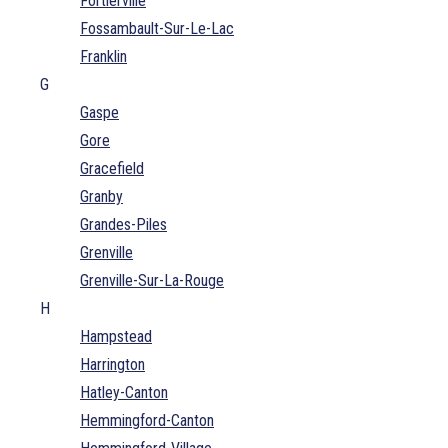
Fortierville
Fossambault-Sur-Le-Lac
Franklin
G
Gaspe
Gore
Gracefield
Granby
Grandes-Piles
Grenville
Grenville-Sur-La-Rouge
H
Hampstead
Harrington
Hatley-Canton
Hemmingford-Canton