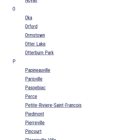
Noyan
O
Oka
Orford
Ormstown
Otter Lake
Otterburn Park
P
Papineauville
Parisville
Paspebiac
Perce
Petite-Riviere-Saint-Francois
Piedmont
Pierreville
Pincourt