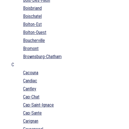
Bois-Des-Filion
Boisbriand
Boischatel
Bolton-Est
Bolton-Ouest
Boucherville
Bromont
Brownsburg-Chatham
C
Cacouna
Candiac
Cantley
Cap-Chat
Cap-Saint-Ignace
Cap-Sante
Carignan