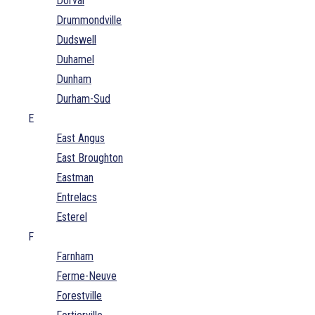
Dorval
Drummondville
Dudswell
Duhamel
Dunham
Durham-Sud
E
East Angus
East Broughton
Eastman
Entrelacs
Esterel
F
Farnham
Ferme-Neuve
Forestville