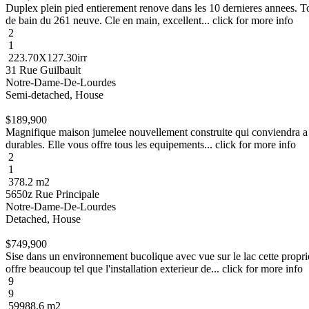
Duplex plein pied entierement renove dans les 10 dernieres annees. Tou
de bain du 261 neuve. Cle en main, excellent... click for more info
2
1
223.70X127.30irr
31 Rue Guilbault
Notre-Dame-De-Lourdes
Semi-detached, House
$189,900
Magnifique maison jumelee nouvellement construite qui conviendra a tou
durables. Elle vous offre tous les equipements... click for more info
2
1
378.2 m2
5650z Rue Principale
Notre-Dame-De-Lourdes
Detached, House
$749,900
Sise dans un environnement bucolique avec vue sur le lac cette propri
offre beaucoup tel que l'installation exterieur de... click for more info
9
9
59988.6 m2