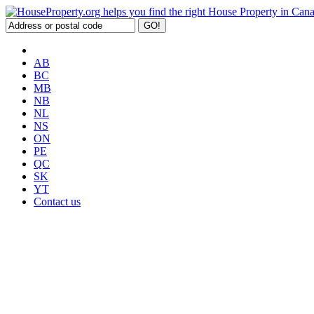
AB
BC
MB
NB
NL
NS
ON
PE
QC
SK
YT
Contact us