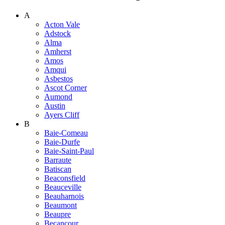
A
Acton Vale
Adstock
Alma
Amherst
Amos
Amqui
Asbestos
Ascot Corner
Aumond
Austin
Ayers Cliff
B
Baie-Comeau
Baie-Durfe
Baie-Saint-Paul
Barraute
Batiscan
Beaconsfield
Beauceville
Beauharnois
Beaumont
Beaupre
Becancour