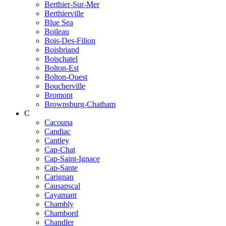
Berthier-Sur-Mer
Berthierville
Blue Sea
Boileau
Bois-Des-Filion
Boisbriand
Boischatel
Bolton-Est
Bolton-Ouest
Boucherville
Bromont
Brownsburg-Chatham
C
Cacouna
Candiac
Cantley
Cap-Chat
Cap-Saint-Ignace
Cap-Sante
Carignan
Causapscal
Cayamant
Chambly
Chambord
Chandler