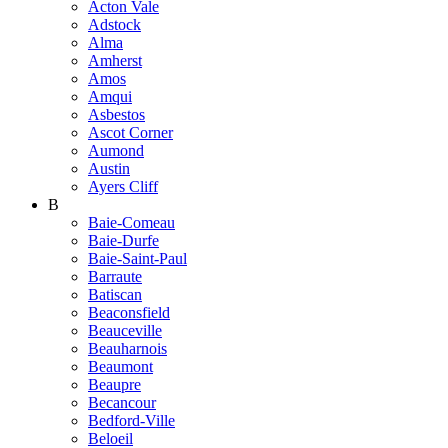
Acton Vale
Adstock
Alma
Amherst
Amos
Amqui
Asbestos
Ascot Corner
Aumond
Austin
Ayers Cliff
B
Baie-Comeau
Baie-Durfe
Baie-Saint-Paul
Barraute
Batiscan
Beaconsfield
Beauceville
Beauharnois
Beaumont
Beaupre
Becancour
Bedford-Ville
Beloeil