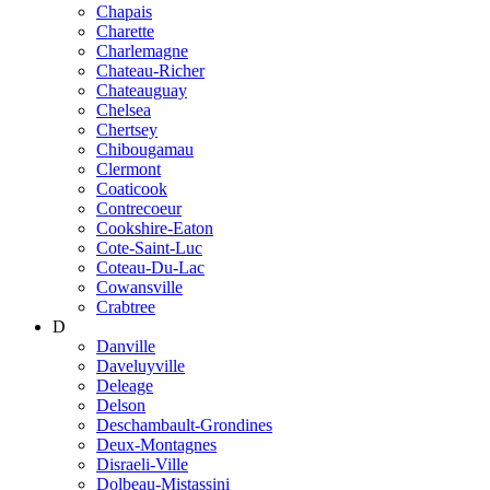
Chapais
Charette
Charlemagne
Chateau-Richer
Chateauguay
Chelsea
Chertsey
Chibougamau
Clermont
Coaticook
Contrecoeur
Cookshire-Eaton
Cote-Saint-Luc
Coteau-Du-Lac
Cowansville
Crabtree
D
Danville
Daveluyville
Deleage
Delson
Deschambault-Grondines
Deux-Montagnes
Disraeli-Ville
Dolbeau-Mistassini