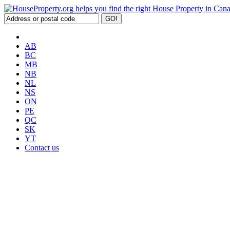
AB
BC
MB
NB
NL
NS
ON
PE
QC
SK
YT
Contact us