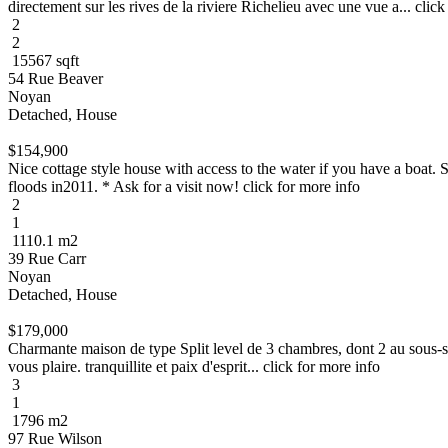
directement sur les rives de la riviere Richelieu avec une vue a... click
2
2
15567 sqft
54 Rue Beaver
Noyan
Detached, House
$154,900
Nice cottage style house with access to the water if you have a boat
floods in2011. * Ask for a visit now! click for more info
2
1
1110.1 m2
39 Rue Carr
Noyan
Detached, House
$179,000
Charmante maison de type Split level de 3 chambres, dont 2 au sous-sol.
vous plaire. tranquillite et paix d'esprit... click for more info
3
1
1796 m2
97 Rue Wilson